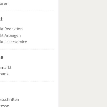
oren
t
kt Redaktion
kt Anzeigen
kt Leserservice
he
nmarkt
bank
itschriften
resse