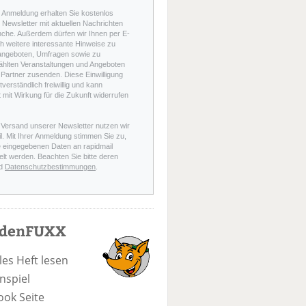
r Anmeldung erhalten Sie kostenlos
Newsletter mit aktuellen Nachrichten
nche. Außerdem dürfen wir Ihnen per E-
h weitere interessante Hinweise zu
angeboten, Umfragen sowie zu
hlten Veranstaltungen und Angeboten
Partner zusenden. Diese Einwilligung
stverständlich freiwillig und kann
t mit Wirkung für die Zukunft widerrufen
 Versand unserer Newsletter nutzen wir
l. Mit Ihrer Anmeldung stimmen Sie zu,
e eingegebenen Daten an rapidmail
elt werden. Beachten Sie bitte deren
d
Datenschutzbestimmungen
.
odenFUXX
les Heft lesen
nspiel
ook Seite