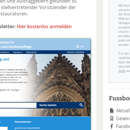
en und Auftraggebern gefunden zu
Mit Ihre
 stellvertretender Vorsitzender der
unseren 
stauratoren.
der Bra
Mail auc
Verlags
letter:
Hier kostenlos anmelden
ausgewä
unserer 
ist selb
jederzei
werden.
Für den
rapidmai
dass di
übermitt
AGB
un
Fussb
Aktuel
Gewin
Faceb