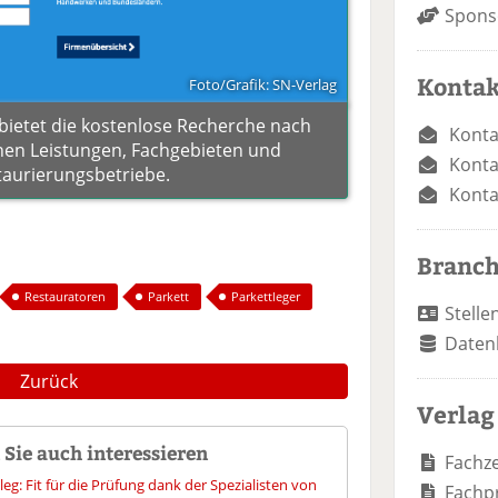
Spons
Kontak
Foto/Grafik: SN-Verlag
bietet die kostenlose Recherche nach
Konta
hen Leistungen, Fachgebieten und
Konta
taurierungsbetriebe.
Konta
Branc
Restauratoren
Parkett
Parkettleger
Stelle
Daten
Zurück
Verlag
Sie auch interessieren
Fachze
eg: Fit für die Prüfung dank der Spezialisten von
Fachp