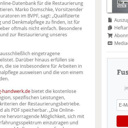
te
il
n
nline-Datenbank für die Restaurierung
il
e
d
tieren. Marko Domschke, Vorsitzender
e
n
e
ratoren im BVPF, sagt: „Qualifizierte
n
n
Auszug
g und Denkmalpflege zu finden, ist für
Heftar
ber oftmals nicht einfach. Besondere
 und zur Restaurierung unseres
Abon
Media
 ausschließlich eingetragene
stet. Darüber hinaus erfüllen sie
n, die sie insbesondere für Arbeiten in
Fu
alpflege ausweisen und die von einem
den.
j
g-handwerk.de
bietet die kostenlose
ion, spezifischen Leistungen,
riterien der Restaurierungsbetriebe.
d als PDF speicherbar. „Die Online-
ine hervorragende Möglichkeit, sich mit
Erfahrungsspektrum einzutragen und