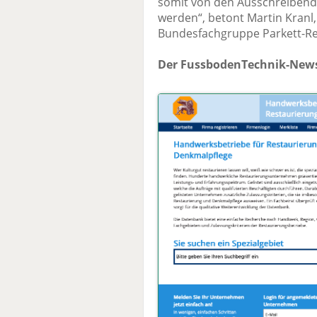
somit von den Ausschreibend
werden“, betont Martin Kranl,
Bundesfachgruppe Parkett-Re
Der FussbodenTechnik-News