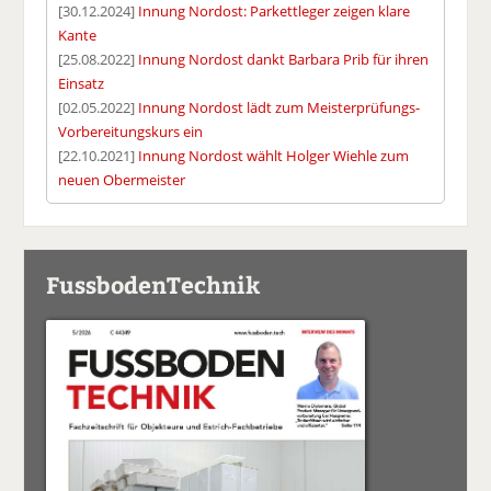
[30.12.2024]
Innung Nordost: Parkettleger zeigen klare
Kante
[25.08.2022]
Innung Nordost dankt Barbara Prib für ihren
Einsatz
[02.05.2022]
Innung Nordost lädt zum Meisterprüfungs-
Vorbereitungskurs ein
[22.10.2021]
Innung Nordost wählt Holger Wiehle zum
neuen Obermeister
FussbodenTechnik