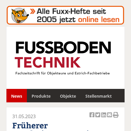
S
News
Produkte
Objekte
Stellenmarkt
u
c
h
31.05.2023
e
Ar
Ar
Ar
Ar
Ar
Früherer
ti
ti
ti
ti
ti