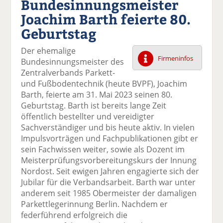
Bundesinnungsmeister
k
k
k
k
k
Joachim Barth feierte 80.
el
el
el
el
el
a
t
a
p
D
Geburtstag
uf
wi
uf
er
ru
F
tt
Li
E
ck
Der ehemalige
ac
er
n
m
e
Firmeninfos
Bundesinnungsmeister des
e
n
k
ai
n
Zentralverbands Parkett-
b
e
l
und Fußbodentechnik (heute BVPF), Joachim
o
di
v
Barth, feierte am 31. Mai 2023 seinen 80.
o
n
er
Geburtstag. Barth ist bereits lange Zeit
k
te
se
öffentlich bestellter und vereidigter
te
il
n
Sachverständiger und bis heute aktiv. In vielen
il
e
d
Impulsvorträgen und Fachpublikationen gibt er
e
n
e
sein Fachwissen weiter, sowie als Dozent im
n
n
Meisterprüfungsvorbereitungskurs der Innung
Nordost. Seit ewigen Jahren engagierte sich der
Jubilar für die Verbandsarbeit. Barth war unter
anderem seit 1985 Obermeister der damaligen
Parkettlegerinnung Berlin. Nachdem er
federführend erfolgreich die