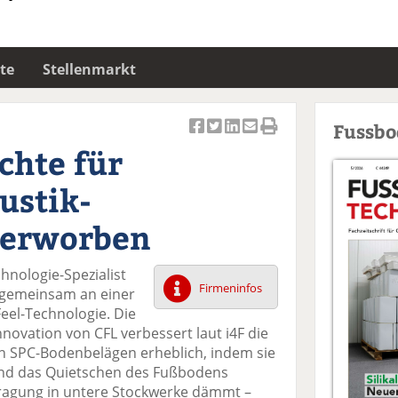
te
Stellenmarkt
Fussb
Ar
Ar
Ar
Ar
Ar
chte für
ti
ti
ti
ti
ti
k
k
k
k
k
ustik-
el
el
el
el
el
a
t
a
p
D
 erworben
uf
wi
uf
er
ru
F
tt
Li
E
ck
hnologie-Spezialist
ac
er
n
m
e
Firmeninfos
 gemeinsam an einer
e
n
k
ai
n
eel-Technologie. Die
b
e
l
nnovation von CFL verbessert laut i4F die
o
di
v
n SPC-Bodenbelägen erheblich, indem sie
o
n
er
d das Quietschen des Fußbodens
k
te
se
tragung in untere Stockwerke dämmt –