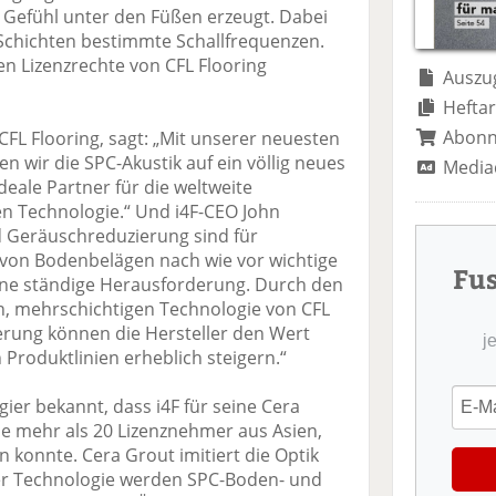
te
il
n
s Gefühl unter den Füßen erzeugt. Dabei
il
e
d
Schichten bestimmte Schallfrequenzen.
e
n
e
en Lizenzrechte von CFL Flooring
n
n
Auszug
Heftar
Abon
FL Flooring, sagt: „Mit unserer neuesten
n wir die SPC-Akustik auf ein völlig neues
Media
ideale Partner für die weltweite
en Technologie.“ Und i4F-CEO John
nd Geräuschreduzierung sind für
von Bodenbelägen nach wie vor wichtige
Fu
eine ständige Herausforderung. Durch den
hen, mehrschichtigen Technologie von CFL
erung können die Hersteller den Wert
j
Produktlinien erheblich steigern.“
ier bekannt, dass i4F für seine Cera
le mehr als 20 Lizenznehmer aus Asien,
konnte. Cera Grout imitiert die Optik
ser Technologie werden SPC-Boden- und