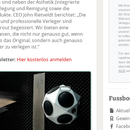
 sind neben der Ästhetik (integrierte
Mit Ihre
rlegung und Reinigung sowie die
unseren 
kte. CEO John Rietveldt berichtet: „Die
der Bra
Mail auc
nd professionelle Verleger sind
Verlags
out begeistert. Wir bieten eine
ausgewä
unserer 
iesen, die nicht nur genauso gut, wenn
ist selb
ls das Original, sondern auch genauso
jederzei
werden.
r zu verlegen ist.“
Für den
rapidmai
letter:
Hier kostenlos anmelden
dass di
übermitt
AGB
un
Fussb
Aktuel
Gewin
Faceb