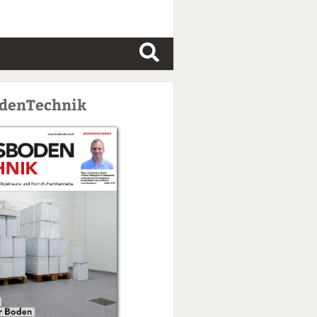
S
u
c
odenTechnik
h
e