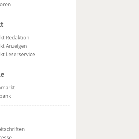
oren
t
kt Redaktion
kt Anzeigen
kt Leserservice
he
nmarkt
bank
itschriften
resse