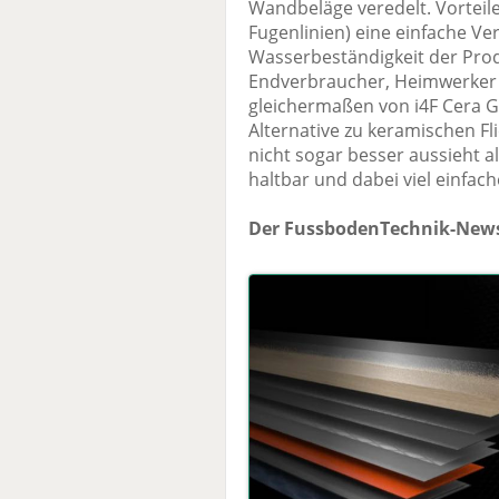
Wandbeläge veredelt. Vorteile
Fugenlinien) eine einfache Ve
Wasserbeständigkeit der Produ
Endverbraucher, Heimwerker u
gleichermaßen von i4F Cera Gr
Alternative zu keramischen Fl
nicht sogar besser aussieht a
haltbar und dabei viel einfache
Der FussbodenTechnik-News