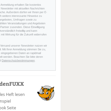
r Anmeldung erhalten Sie kostenlos
Newsletter mit aktuellen Nachrichten
nche. Außerdem dürfen wir Ihnen per E-
h weitere interessante Hinweise zu
angeboten, Umfragen sowie zu
hlten Veranstaltungen und Angeboten
Partner zusenden. Diese Einwilligung
stverständlich freiwillig und kann
t mit Wirkung für die Zukunft widerrufen
 Versand unserer Newsletter nutzen wir
l. Mit Ihrer Anmeldung stimmen Sie zu,
e eingegebenen Daten an rapidmail
elt werden. Beachten Sie bitte deren
d
Datenschutzbestimmungen
.
odenFUXX
les Heft lesen
nspiel
ook Seite