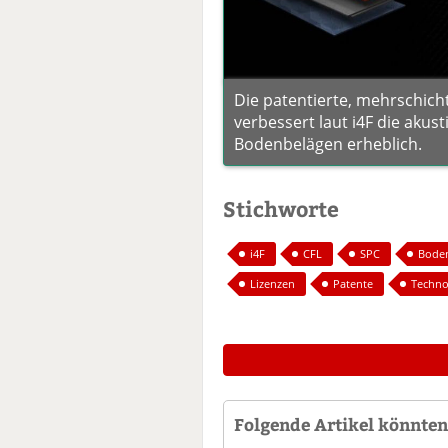
Die patentierte, mehrschich
verbessert laut i4F die akus
Bodenbelägen erheblich.
Stichworte
i4F
CFL
SPC
Bode
Lizenzen
Patente
Techno
Folgende Artikel könnten 