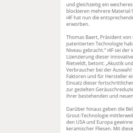
und gleichzeitig ein weichere
blockieren mehrere Material-
i4F hat nun die entsprechend
erworben.
Thomas Baert, Präsident von C
patentierten Technologie habe
Niveau gebracht.“ i4F sei der 
Lizenzierung dieser innovativ
Rietveldt, betont: „Akustik u
Verbraucher bei der Auswahl 
Faktoren und für Hersteller 
Einsatz dieser fortschrittlic
zur gezielten Geräuschreduzi
ihrer bestehenden und neuen 
Darüber hinaus geben die Belg
Grout-Technologie mittlerwei
den USA und Europa gewinnen 
keramischer Fliesen. Mit die