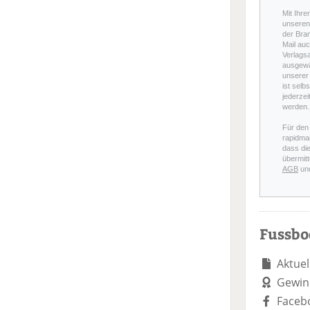
Mit Ihre
unseren 
der Bra
Mail auc
Verlags
ausgewä
unserer 
ist selb
jederzei
werden.
Für den
rapidmai
dass di
übermitt
AGB
un
Fussb
Aktuel
Gewin
Faceb