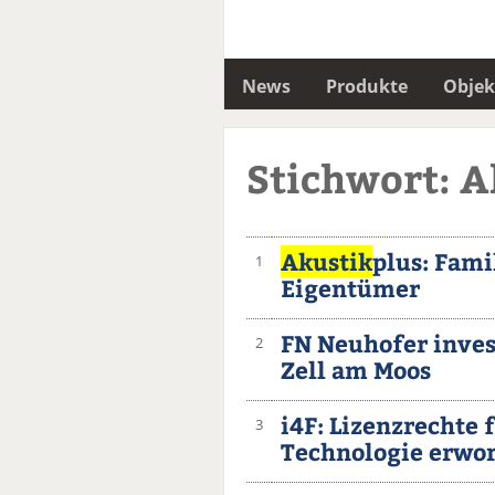
News
Produkte
Objek
Stichwort: A
Akustik
plus: Fam
1
Eigentümer
FN Neuhofer inves
2
Zell am Moos
i4F: Lizenzrechte 
3
Technologie erwo