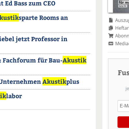
t Ed Bass zum CEO
kustik
sparte Rooms an
Auszug
Heftar
Abon
ebel jetzt Professor in
Media
: Fachforum für Bau-
Akustik
Fu
 Unternehmen
Akustik
plus
j
ik
labor