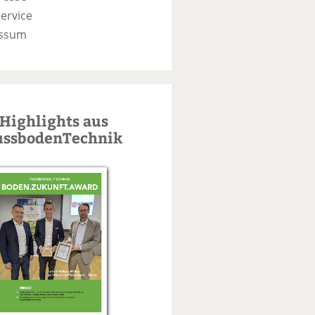
ervice
ssum
Highlights aus
ussbodenTechnik