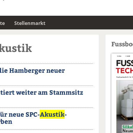
te
Stellenmarkt
Fussb
kustik
ilie Hamberger neuer
tiert weiter am Stammsitz
für neue SPC-
Akustik
-
rben