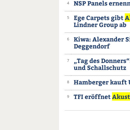
NSP Panels ernenn
4
Ege Carpets gibt
A
5
Lindner Group ab
Kiwa: Alexander Si
6
Deggendorf
„Tag des Donners“
7
und Schallschutz
Hamberger kauft
8
TFI eröffnet
Akust
9