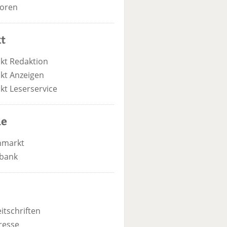
oren
t
kt Redaktion
kt Anzeigen
kt Leserservice
he
nmarkt
bank
itschriften
resse