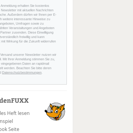
r Anmeldung erhalten Sie kostenlos
Newsletter mit aktuellen Nachrichten
nche. Außerdem dürfen wir Ihnen per E-
h weitere interessante Hinweise zu
angeboten, Umfragen sowie zu
hlten Veranstaltungen und Angeboten
Partner zusenden. Diese Einwilligung
stverständlich freiwillig und kann
t mit Wirkung für die Zukunft widerrufen
 Versand unserer Newsletter nutzen wir
l. Mit Ihrer Anmeldung stimmen Sie zu,
e eingegebenen Daten an rapidmail
elt werden. Beachten Sie bitte deren
d
Datenschutzbestimmungen
.
odenFUXX
les Heft lesen
nspiel
ook Seite