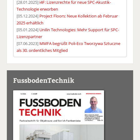
[28.01.2025]
i4F: Lizenzrechte für neue SPC-Akustik-
Technologie erworben
[05.12.2024]
Project Floors: Neue Kollektion ab Februar
2025 erhältlich
[05.01.2024]
Unilin Technologies: Mehr Support für SPC-
Lizenzpartner
[07.06.2023]
MMFA begrüßt Poli-Eco Tworzywa Sztuczne
als 30. ordentliches Mitglied
FussbodenTechnik