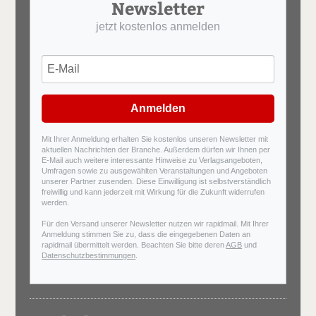
Newsletter
jetzt kostenlos anmelden
Anmelden
Mit Ihrer Anmeldung erhalten Sie kostenlos unseren Newsletter mit
aktuellen Nachrichten der Branche. Außerdem dürfen wir Ihnen per
E-Mail auch weitere interessante Hinweise zu Verlagsangeboten,
Umfragen sowie zu ausgewählten Veranstaltungen und Angeboten
unserer Partner zusenden. Diese Einwilligung ist selbstverständlich
freiwillig und kann jederzeit mit Wirkung für die Zukunft widerrufen
werden.
Für den Versand unserer Newsletter nutzen wir rapidmail. Mit Ihrer
Anmeldung stimmen Sie zu, dass die eingegebenen Daten an
rapidmail übermittelt werden. Beachten Sie bitte deren
AGB
und
Datenschutzbestimmungen
.