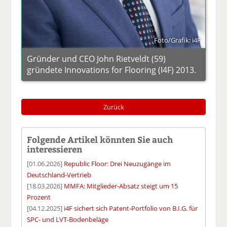
Foto/Grafik: i4F
Gründer und CEO John Rietveldt (59)
gründete Innovations for Flooring (I4F) 2013.
Zurück
Folgende Artikel könnten Sie auch
interessieren
[01.06.2026]
Republic Floor: Drei Neuzugänge im
Deutschland-Vertrieb
[18.03.2026]
MMFA: Mitglieder-Absatz steigt um 15
Prozent
[04.12.2025]
i4F sichert sich Patent-Portfolio von B.I.G. für
SPC- und LVT-Bodenbeläge