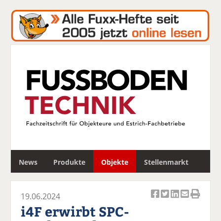
S
News
Produkte
Objekte
Stellenmarkt
u
c
h
19.06.2024
e
Ar
Ar
Ar
Ar
Ar
i4F erwirbt SPC-
ti
ti
ti
ti
ti