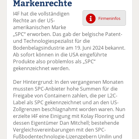
Markenrechte
k
k
k
k
k
el
el
el
el
el
I4F hat die vollständigen
a
t
a
p
D
Firmeninfos
Rechte an der US-
uf
wi
uf
er
ru
amerikanischen Marke
F
tt
Li
E
ck
„SPC“ erworben. Das gab der belgische Patent-
ac
er
n
m
e
und Technologiespezialist für die
e
n
k
ai
n
Bodenbelagsindustrie am 19. Juni 2024 bekannt.
b
e
l
Ab sofort können in die USA eingeführte
o
di
v
Produkte also problemlos als „SPC“
o
n
er
gekennzeichnet werden.
k
te
se
te
il
n
Der Hintergrund: In den vergangenen Monaten
il
e
d
mussten SPC-Anbieter hohe Summen für die
e
n
e
Freigabe von Containern zahlen, die per L2C-
n
n
Label als SPC gekennzeichnet und an den US-
Zollgrenzen beschlagnahmt worden waren. Nun
erzielte I4F eine Einigung mit Kolay Flooring und
dessen Eigentümer Dan Mitchell; bestehende
Vergleichsvereinbarungen mit den SPC-
Fußbodentechnologie-Lizenzgebern Unilin und