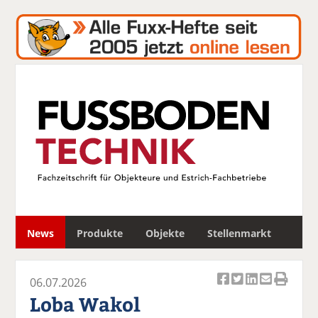
S
News
Produkte
Objekte
Stellenmarkt
u
c
h
06.07.2026
e
Ar
Ar
Ar
Ar
Ar
Loba Wakol
ti
ti
ti
ti
ti