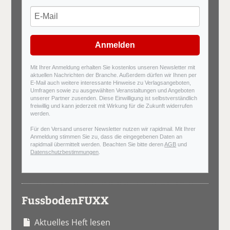
Anmelden
Mit Ihrer Anmeldung erhalten Sie kostenlos unseren Newsletter mit
aktuellen Nachrichten der Branche. Außerdem dürfen wir Ihnen per
E-Mail auch weitere interessante Hinweise zu Verlagsangeboten,
Umfragen sowie zu ausgewählten Veranstaltungen und Angeboten
unserer Partner zusenden. Diese Einwilligung ist selbstverständlich
freiwillig und kann jederzeit mit Wirkung für die Zukunft widerrufen
werden.
Für den Versand unserer Newsletter nutzen wir rapidmail. Mit Ihrer
Anmeldung stimmen Sie zu, dass die eingegebenen Daten an
rapidmail übermittelt werden. Beachten Sie bitte deren
AGB
und
Datenschutzbestimmungen
.
FussbodenFUXX
Aktuelles Heft lesen