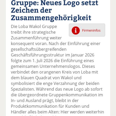
Gruppe: Neues Logo setzt
k
k
k
k
k
Zeichen der
el
el
el
el
el
a
t
a
p
D
Zusammengehörigkeit
uf
wi
uf
er
ru
F
tt
Li
E
ck
Die Loba Wakol Gruppe
ac
er
n
m
e
Firmeninfos
treibt ihre strategische
e
n
k
ai
n
Zusammenführung weiter
b
e
l
konsequent voran. Nach der Einführung einer
o
di
v
gesellschaftsübergreifenden
o
n
er
Geschäftsführungsstruktur im Januar 2026
k
te
se
folgte zum 1. Juli 2026 die Einführung eines
te
il
n
gemeinsamen Unternehmenslogos. Dieses
il
e
d
verbindet den orangenen Kreis von Loba mit
e
n
e
dem blauen Quadrat von Wakol und
n
n
symbolisiert die enge Verzahnung der beiden
Spezialisten. Während das neue Logo ab sofort
die übergeordnete Gruppenkommunikation im
In- und Ausland prägt, bleibt in der
Produktkommunikation für Kunden und
Händler alles beim Alten: Hier werden weiterhin