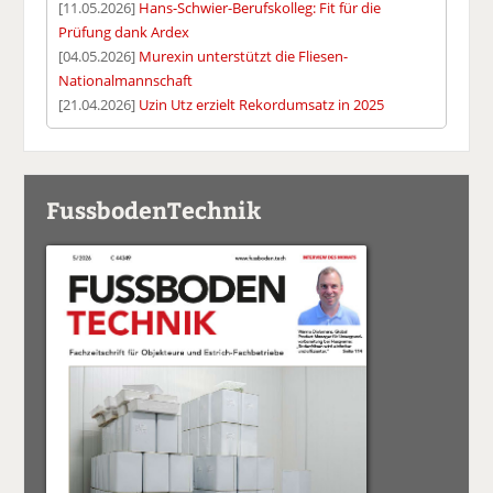
[11.05.2026]
Hans-Schwier-Berufskolleg: Fit für die
Prüfung dank Ardex
[04.05.2026]
Murexin unterstützt die Fliesen-
Nationalmannschaft
[21.04.2026]
Uzin Utz erzielt Rekordumsatz in 2025
FussbodenTechnik