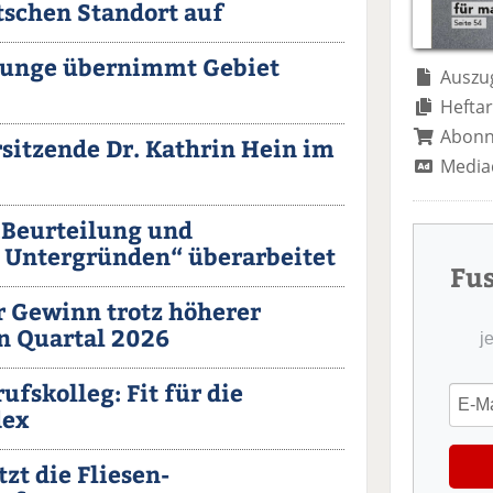
tschen Standort auf
Bunge übernimmt Gebiet
Auszug
Heftar
Abon
sitzende Dr. Kathrin Hein im
Media
„Beurteilung und
 Untergründen“ überarbeitet
Fu
r Gewinn trotz höherer
n Quartal 2026
j
fskolleg: Fit für die
dex
zt die Fliesen-