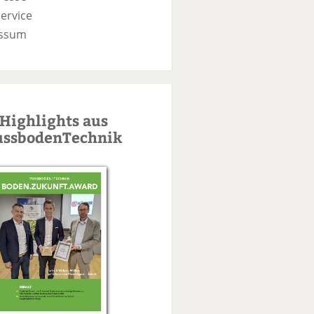
ervice
ssum
Highlights aus
ussbodenTechnik