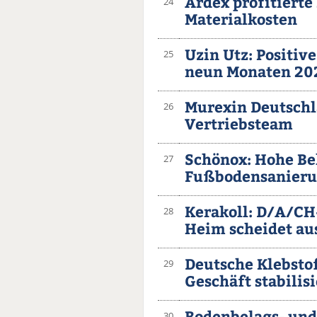
Ardex profitiert
24
Materialkosten
Uzin Utz: Positiv
25
neun Monaten 20
Murexin Deutsch
26
Vertriebsteam
Schönox: Hohe Bel
27
Fußbodensanier
Kerakoll: D/A/CH
28
Heim scheidet au
Deutsche Klebstof
29
Geschäft stabilisi
Bodenbelags- und 
30