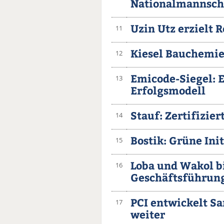
Nationalmannsch
Uzin Utz erzielt 
11
Kiesel Bauchemie 
12
Emicode-Siegel: 
13
Erfolgsmodell
Stauf: Zertifizie
14
Bostik: Grüne Init
15
Loba und Wakol 
16
Geschäftsführun
PCI entwickelt 
17
weiter