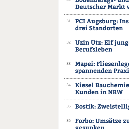
Deutscher Markt 
PCI Augsburg: Ins
31
drei Standorten
Uzin Utz: Elf jun
32
Berufsleben
Mapei: Fliesenleg
33
spannenden Praxis
Kiesel Bauchemie:
34
Kunden in NRW
Bostik: Zweistel
35
Forbo: Umsätze z
36
gesunken