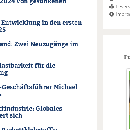
e 2024 von gesunkenen
Lesers
Impre
e Entwicklung in den ersten
25
land: Zwei Neuzugänge im
F
astbarkeit für die
ung
-Geschäftsführer Michael
s
findustrie: Globales
ert sich
Parkettklebstoffe: