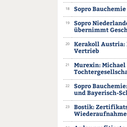
Sopro Bauchemie s
18
Sopro Niederlan
19
übernimmt Gesch
Kerakoll Austria:
20
Vertrieb
Murexin: Michael
21
Tochtergesellsch
Sopro Bauchemie:
22
und Bayerisch-S
Bostik: Zertifik
23
Wiederaufnahme