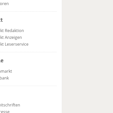
oren
t
kt Redaktion
kt Anzeigen
kt Leserservice
he
nmarkt
bank
itschriften
resse