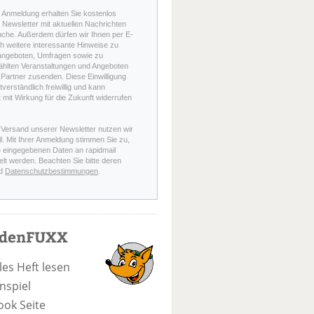
r Anmeldung erhalten Sie kostenlos
Newsletter mit aktuellen Nachrichten
nche. Außerdem dürfen wir Ihnen per E-
h weitere interessante Hinweise zu
angeboten, Umfragen sowie zu
hlten Veranstaltungen und Angeboten
Partner zusenden. Diese Einwilligung
stverständlich freiwillig und kann
t mit Wirkung für die Zukunft widerrufen
 Versand unserer Newsletter nutzen wir
l. Mit Ihrer Anmeldung stimmen Sie zu,
e eingegebenen Daten an rapidmail
elt werden. Beachten Sie bitte deren
d
Datenschutzbestimmungen
.
odenFUXX
les Heft lesen
nspiel
ook Seite