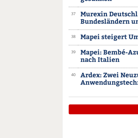
Murexin Deutschla
37
Bundesländern u
Mapei steigert Um
38
Mapei: Bembé-Azu
39
nach Italien
Ardex: Zwei Neuz
40
Anwendungstech