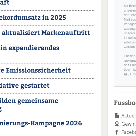
aft
Mit Ihre
unseren 
Rekordumsatz in 2025
der Bra
Mail auc
Verlags
ausgewä
aktualisiert Markenauftritt
unserer 
ist selb
jederzei
Ein expandierendes
werden.
Für den
rapidmai
dass di
rte Emissionssicherheit
übermitt
AGB
un
iative gestartet
bilden gemeinsame
Fussb
g
Aktuel
Sanierungs-Kampagne 2026
Gewin
Faceb