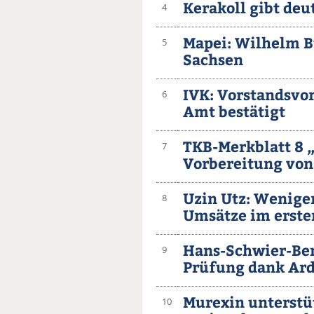
Kerakoll gibt deu
4
Mapei: Wilhelm 
5
Sachsen
IVK: Vorstandsvor
6
Amt bestätigt
TKB-Merkblatt 8 
7
Vorbereitung von
Uzin Utz: Wenige
8
Umsätze im erste
Hans-Schwier-Beru
9
Prüfung dank Ar
Murexin unterstüt
10