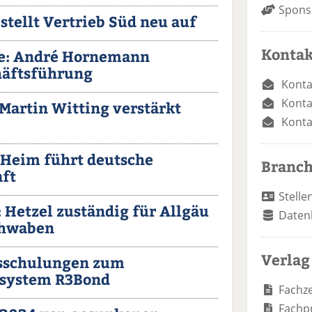
Spons
tellt Vertrieb Süd neu auf
Kontak
de: André Hornemann
äftsführung
Konta
Konta
 Martin Witting verstärkt
Konta
 Heim führt deutsche
Branc
aft
Stelle
 Hetzel zuständig für Allgäu
Daten
chwaben
Verlag
atsschulungen zum
system R3Bond
Fachze
Fachp