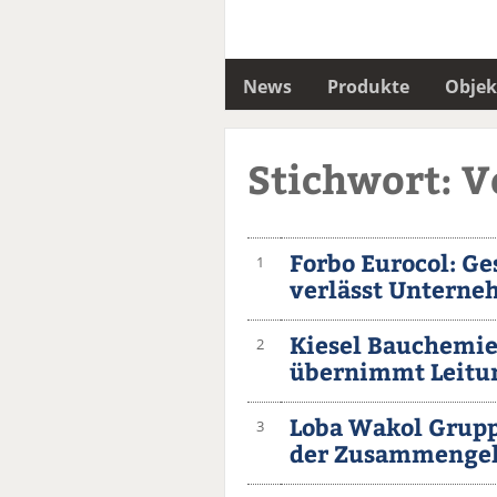
News
Produkte
Objek
Stichwort: 
Forbo Eurocol: Ge
1
verlässt Untern
Kiesel Bauchemie
2
übernimmt Leitu
Loba Wakol Grupp
3
der Zusammengeh