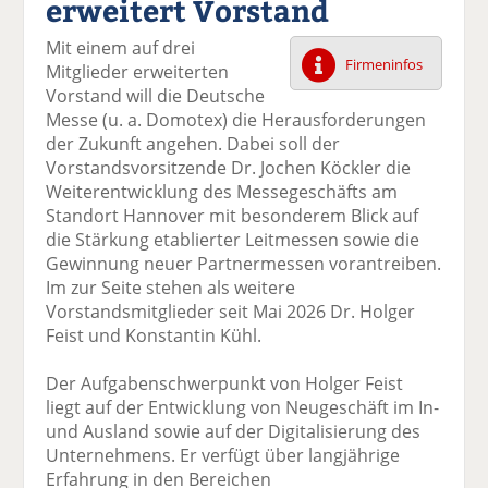
erweitert Vorstand
k
k
k
k
k
el
el
el
el
el
Mit einem auf drei
a
t
a
p
D
Firmeninfos
Mitglieder erweiterten
uf
wi
uf
er
ru
Vorstand will die Deutsche
F
tt
Li
E
ck
Messe (u. a. Domotex) die Herausforderungen
ac
er
n
m
e
der Zukunft angehen. Dabei soll der
e
n
k
ai
n
Vorstandsvorsitzende Dr. Jochen Köckler die
b
e
l
Weiterentwicklung des Messegeschäfts am
o
di
v
Standort Hannover mit besonderem Blick auf
o
n
er
die Stärkung etablierter Leitmessen sowie die
k
te
se
Gewinnung neuer Partnermessen vorantreiben.
te
il
n
Im zur Seite stehen als weitere
il
e
d
Vorstandsmitglieder seit Mai 2026 Dr. Holger
e
n
e
Feist und Konstantin Kühl.
n
n
Der Aufgabenschwerpunkt von Holger Feist
liegt auf der Entwicklung von Neugeschäft im In-
und Ausland sowie auf der Digitalisierung des
Unternehmens. Er verfügt über langjährige
Erfahrung in den Bereichen