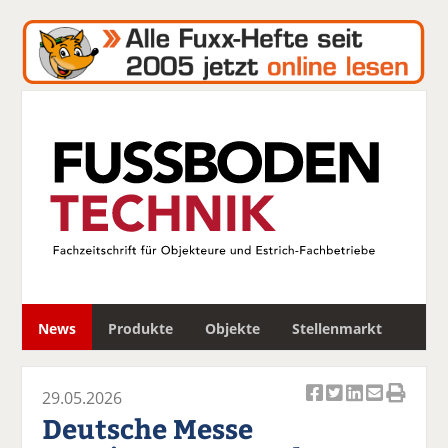
S
News
Produkte
Objekte
Stellenmarkt
u
c
h
29.05.2026
e
Ar
Ar
Ar
Ar
Ar
Deutsche Messe
ti
ti
ti
ti
ti