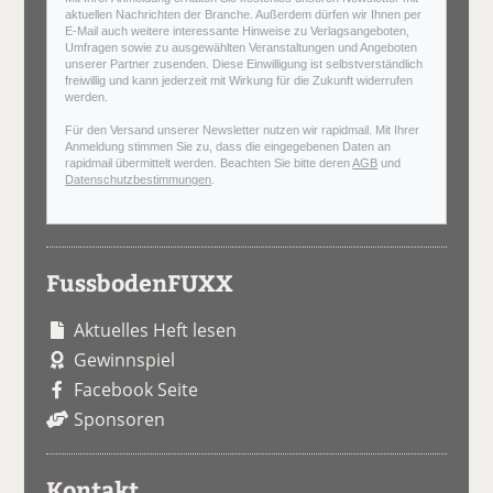
aktuellen Nachrichten der Branche. Außerdem dürfen wir Ihnen per
E-Mail auch weitere interessante Hinweise zu Verlagsangeboten,
Umfragen sowie zu ausgewählten Veranstaltungen und Angeboten
unserer Partner zusenden. Diese Einwilligung ist selbstverständlich
freiwillig und kann jederzeit mit Wirkung für die Zukunft widerrufen
werden.
Für den Versand unserer Newsletter nutzen wir rapidmail. Mit Ihrer
Anmeldung stimmen Sie zu, dass die eingegebenen Daten an
rapidmail übermittelt werden. Beachten Sie bitte deren
AGB
und
Datenschutzbestimmungen
.
FussbodenFUXX
Aktuelles Heft lesen
Gewinnspiel
Facebook Seite
Sponsoren
Kontakt