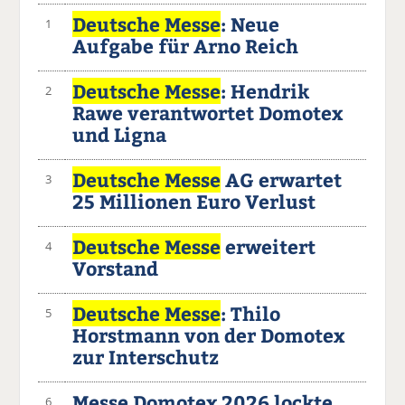
Deutsche Messe
: Neue
1
Aufgabe für Arno Reich
Deutsche Messe
: Hendrik
2
Rawe verantwortet Domotex
und Ligna
Deutsche Messe
AG erwartet
3
25 Millionen Euro Verlust
Deutsche Messe
erweitert
4
Vorstand
Deutsche Messe
: Thilo
5
Horstmann von der Domotex
zur Interschutz
Messe Domotex 2026 lockte
6