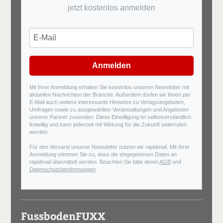
jetzt kostenlos anmelden
Anmelden
Mit Ihrer Anmeldung erhalten Sie kostenlos unseren Newsletter mit
aktuellen Nachrichten der Branche. Außerdem dürfen wir Ihnen per
E-Mail auch weitere interessante Hinweise zu Verlagsangeboten,
Umfragen sowie zu ausgewählten Veranstaltungen und Angeboten
unserer Partner zusenden. Diese Einwilligung ist selbstverständlich
freiwillig und kann jederzeit mit Wirkung für die Zukunft widerrufen
werden.
Für den Versand unserer Newsletter nutzen wir rapidmail. Mit Ihrer
Anmeldung stimmen Sie zu, dass die eingegebenen Daten an
rapidmail übermittelt werden. Beachten Sie bitte deren
AGB
und
Datenschutzbestimmungen
.
FussbodenFUXX