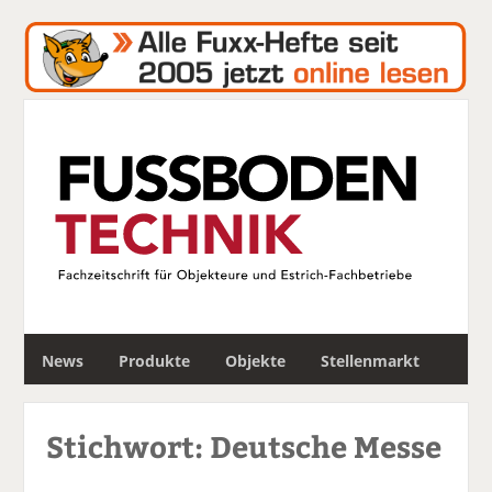
S
News
Produkte
Objekte
Stellenmarkt
u
c
h
Stichwort: Deutsche Messe
e