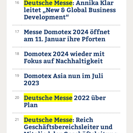
Deutsche Messe
: Annika Klar
16
leitet „New & Global Business
Development“
Messe Domotex 2024 öffnet
17
am 11. Januar ihre Pforten
Domotex 2024 wieder mit
18
Fokus auf Nachhaltigkeit
Domotex Asia nun im Juli
19
2023
Deutsche Messe
2022 über
20
Plan
Deutsche Messe
: Reich
21
Geschäftsbereichsleiter und