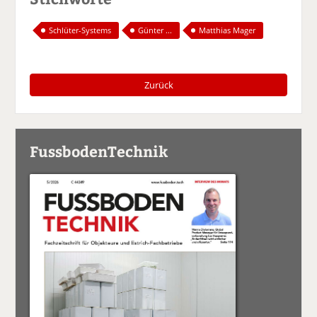
Schlüter-Systems
Günter ...
Matthias Mager
Zurück
FussbodenTechnik