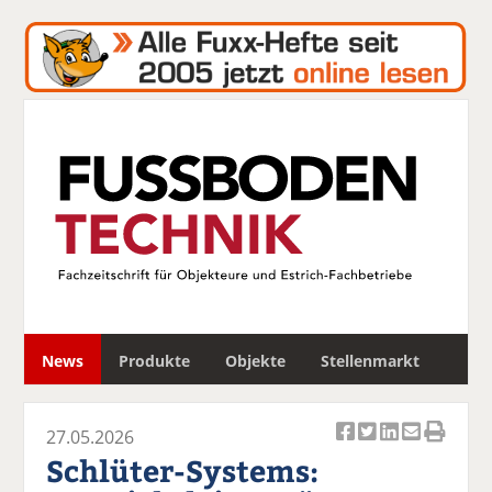
S
News
Produkte
Objekte
Stellenmarkt
u
c
h
27.05.2026
e
Ar
Ar
Ar
Ar
Ar
Schlüter-Systems:
ti
ti
ti
ti
ti