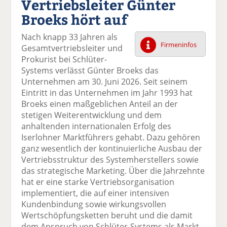
Vertriebsleiter Günter
k
k
k
k
k
Broeks hört auf
el
el
el
el
el
a
t
a
p
D
Nach knapp 33 Jahren als
uf
wi
uf
er
ru
Firmeninfos
Gesamtvertriebsleiter und
F
tt
Li
E
ck
Prokurist bei Schlüter-
ac
er
n
m
e
Systems verlässt Günter Broeks das
e
n
k
ai
n
Unternehmen am 30. Juni 2026. Seit seinem
b
e
l
Eintritt in das Unternehmen im Jahr 1993 hat
o
di
v
Broeks einen maßgeblichen Anteil an der
o
n
er
stetigen Weiterentwicklung und dem
k
te
se
anhaltenden internationalen Erfolg des
te
il
n
Iserlohner Marktführers gehabt. Dazu gehören
il
e
d
ganz wesentlich der kontinuierliche Ausbau der
e
n
e
Vertriebsstruktur des Systemherstellers sowie
n
n
das strategische Marketing. Über die Jahrzehnte
hat er eine starke Vertriebsorganisation
implementiert, die auf einer intensiven
Kundenbindung sowie wirkungsvollen
Wertschöpfungsketten beruht und die damit
dem Anspruch von Schlüter-Systems als Markt-