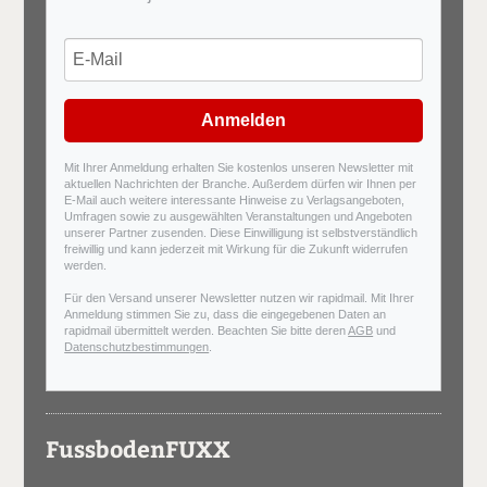
Anmelden
Mit Ihrer Anmeldung erhalten Sie kostenlos unseren Newsletter mit
aktuellen Nachrichten der Branche. Außerdem dürfen wir Ihnen per
E-Mail auch weitere interessante Hinweise zu Verlagsangeboten,
Umfragen sowie zu ausgewählten Veranstaltungen und Angeboten
unserer Partner zusenden. Diese Einwilligung ist selbstverständlich
freiwillig und kann jederzeit mit Wirkung für die Zukunft widerrufen
werden.
Für den Versand unserer Newsletter nutzen wir rapidmail. Mit Ihrer
Anmeldung stimmen Sie zu, dass die eingegebenen Daten an
rapidmail übermittelt werden. Beachten Sie bitte deren
AGB
und
Datenschutzbestimmungen
.
FussbodenFUXX