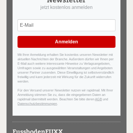
jetzt kostenlos anmelden
Anmelden
Mit Ihrer Anmeldung erhalten Sie kostenlos unseren Newsletter mit
aktuellen Nachrichten der Branche. Außerdem dürfen wir Ihnen per
E-Mail auch weitere interessante Hinweise zu Verlagsangeboten,
Umfragen sowie zu ausgewählten Veranstaltungen und Angeboten
unserer Partner zusenden. Diese Einwilligung ist selbstverständlich
freiwillig und kann jederzeit mit Wirkung für die Zukunft widerrufen
werden.
Für den Versand unserer Newsletter nutzen wir rapidmail. Mit Ihrer
Anmeldung stimmen Sie zu, dass die eingegebenen Daten an
rapidmail übermittelt werden. Beachten Sie bitte deren
AGB
und
Datenschutzbestimmungen
.
FussbodenFUXX