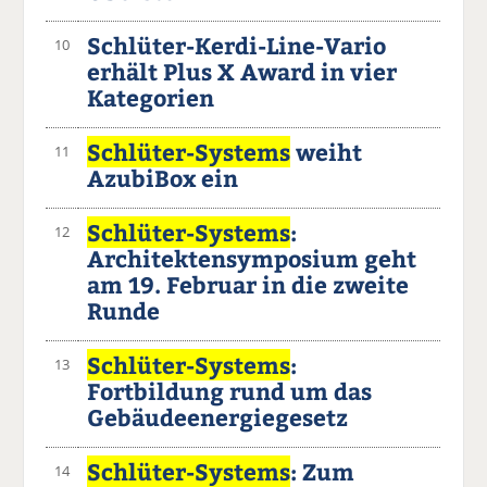
Schlüter-Kerdi-Line-Vario
10
erhält Plus X Award in vier
Kategorien
Schlüter-Systems
weiht
11
AzubiBox ein
Schlüter-Systems
:
12
Architektensymposium geht
am 19. Februar in die zweite
Runde
Schlüter-Systems
:
13
Fortbildung rund um das
Gebäudeenergiegesetz
Schlüter-Systems
: Zum
14