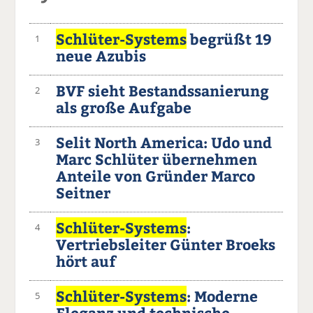
Schlüter-Systems
begrüßt 19
1
neue Azubis
BVF sieht Bestandssanierung
2
als große Aufgabe
Selit North America: Udo und
3
Marc Schlüter übernehmen
Anteile von Gründer Marco
Seitner
Schlüter-Systems
:
4
Vertriebsleiter Günter Broeks
hört auf
Schlüter-Systems
: Moderne
5
Eleganz und technische