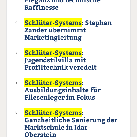
Raffinesse
Schlüter-Systems
: Stephan
6
Zander übernimmt
Marketingleitung
Schlüter-Systems
:
7
Jugendstilvilla mit
Profiltechnik veredelt
Schlüter-Systems
:
8
Ausbildungsinhalte für
Fliesenleger im Fokus
Schlüter-Systems
:
9
Ganzheitliche Sanierung der
Marktschule in Idar-
Oberstein