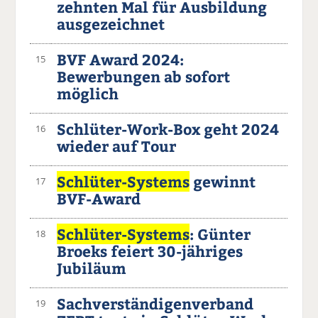
zehnten Mal für Ausbildung
ausgezeichnet
BVF Award 2024:
15
Bewerbungen ab sofort
möglich
Schlüter-Work-Box geht 2024
16
wieder auf Tour
Schlüter-Systems
gewinnt
17
BVF-Award
Schlüter-Systems
: Günter
18
Broeks feiert 30-jähriges
Jubiläum
Sachverständigenverband
19