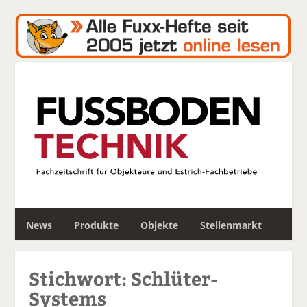
S
News
Produkte
Objekte
Stellenmarkt
u
c
h
Stichwort: Schlüter-
e
Systems