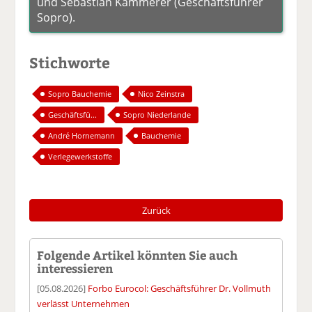
und Sebastian Kammerer (Geschäftsführer
Sopro).
Stichworte
Sopro Bauchemie
Nico Zeinstra
Geschäftsfü...
Sopro Niederlande
André Hornemann
Bauchemie
Verlegewerkstoffe
Zurück
Folgende Artikel könnten Sie auch
interessieren
[05.08.2026]
Forbo Eurocol: Geschäftsführer Dr. Vollmuth
verlässt Unternehmen