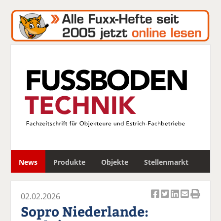
S
News
Produkte
Objekte
Stellenmarkt
u
c
h
02.02.2026
e
Ar
Ar
Ar
Ar
Ar
Sopro Niederlande:
ti
ti
ti
ti
ti