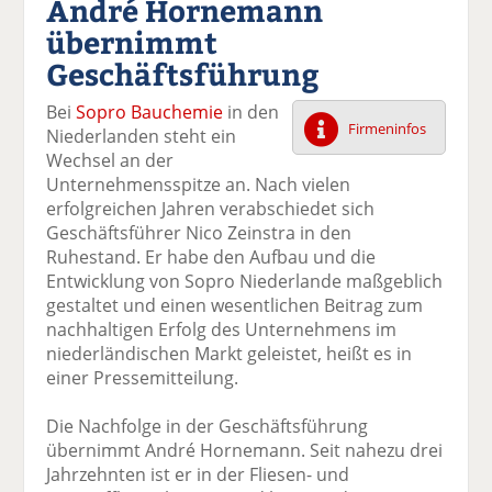
André Hornemann
k
k
k
k
k
übernimmt
el
el
el
el
el
a
t
a
p
D
Geschäftsführung
uf
wi
uf
er
ru
F
tt
Li
E
ck
Bei
Sopro Bauchemie
in den
ac
er
n
m
e
Firmeninfos
Niederlanden steht ein
e
n
k
ai
n
Wechsel an der
b
e
l
Unternehmensspitze an. Nach vielen
o
di
v
erfolgreichen Jahren verabschiedet sich
o
n
er
Geschäftsführer Nico Zeinstra in den
k
te
se
Ruhestand. Er habe den Aufbau und die
te
il
n
Entwicklung von Sopro Niederlande maßgeblich
il
e
d
gestaltet und einen wesentlichen Beitrag zum
e
n
e
nachhaltigen Erfolg des Unternehmens im
n
n
niederländischen Markt geleistet, heißt es in
einer Pressemitteilung.
Die Nachfolge in der Geschäftsführung
übernimmt André Hornemann. Seit nahezu drei
Jahrzehnten ist er in der Fliesen- und