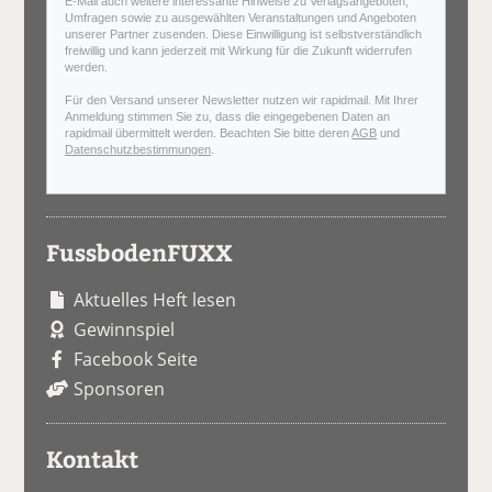
E-Mail auch weitere interessante Hinweise zu Verlagsangeboten,
Umfragen sowie zu ausgewählten Veranstaltungen und Angeboten
unserer Partner zusenden. Diese Einwilligung ist selbstverständlich
freiwillig und kann jederzeit mit Wirkung für die Zukunft widerrufen
werden.
Für den Versand unserer Newsletter nutzen wir rapidmail. Mit Ihrer
Anmeldung stimmen Sie zu, dass die eingegebenen Daten an
rapidmail übermittelt werden. Beachten Sie bitte deren
AGB
und
Datenschutzbestimmungen
.
FussbodenFUXX
Aktuelles Heft lesen
Gewinnspiel
Facebook Seite
Sponsoren
Kontakt