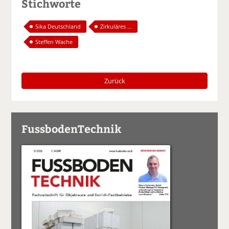
Stichworte
Sika Deutschland
Zirkuläres ...
Steffen Wache
Zurück
FussbodenTechnik