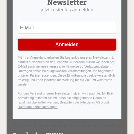
Newsletter
jetzt kostenlos anmelden
Anmelden
Mit Ihrer Anmeldung erhalten Sie kostenlos unseren Newsletter mit
aktuellen Nachrichten der Branche. Außerdem dürfen wir Ihnen per
E-Mail auch weitere interessante Hinweise zu Verlagsangeboten,
Umfragen sowie zu ausgewählten Veranstaltungen und Angeboten
unserer Partner zusenden. Diese Einwilligung ist selbstverständlich
freiwillig und kann jederzeit mit Wirkung für die Zukunft widerrufen
werden.
Für den Versand unserer Newsletter nutzen wir rapidmail. Mit Ihrer
Anmeldung stimmen Sie zu, dass die eingegebenen Daten an
rapidmail übermittelt werden. Beachten Sie bitte deren
AGB
und
Datenschutzbestimmungen
.