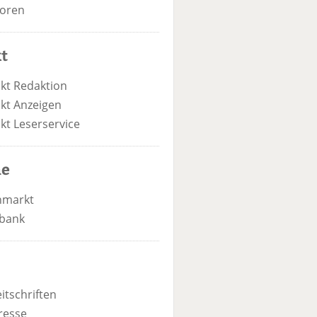
oren
t
kt Redaktion
kt Anzeigen
kt Leserservice
he
nmarkt
bank
itschriften
resse