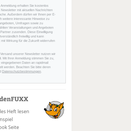
r Anmeldung erhalten Sie kostenlos
Newsletter mit aktuellen Nachrichten
nche. Außerdem dürfen wir Ihnen per E-
h weitere interessante Hinweise zu
angeboten, Umfragen sowie zu
hlten Veranstaltungen und Angeboten
Partner zusenden. Diese Einwilligung
stverständlich freiwillig und kann
t mit Wirkung für die Zukunft widerrufen
 Versand unserer Newsletter nutzen wir
l. Mit Ihrer Anmeldung stimmen Sie zu,
e eingegebenen Daten an rapidmail
elt werden. Beachten Sie bitte deren
d
Datenschutzbestimmungen
.
odenFUXX
les Heft lesen
nspiel
ook Seite