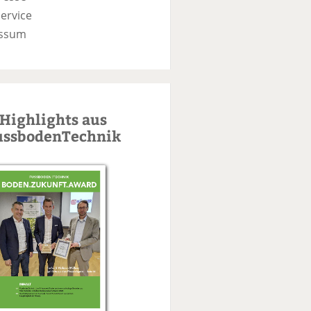
ervice
ssum
Highlights aus
ussbodenTechnik