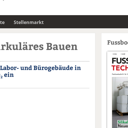
te
Stellenmarkt
Fussb
irkuläres Bauen
 Labor- und Bürogebäude in
O
ein
2