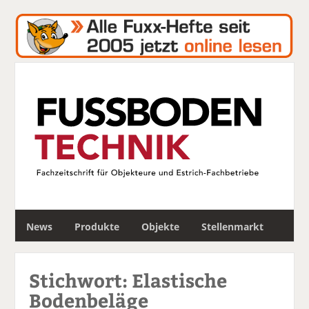
S
News
Produkte
Objekte
Stellenmarkt
u
c
h
Stichwort: Elastische
e
Bodenbeläge