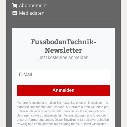
Abonnement
Mediadaten
FussbodenTechnik-
Newsletter
jetzt kostenlos anmelden
Anmelden
Mit Ihrer Anmeldung erhalten Sie kostenlos unseren Newsletter mit
aktuellen Nachrichten der Branche. Außerdem dürfen wir Ihnen per
E-Mail auch weitere interessante Hinweise zu Verlagsangeboten,
Umfragen sowie zu ausgewählten Veranstaltungen und Angeboten
unserer Partner zusenden. Diese Einwilligung ist selbstverständlich
freiwillig und kann jederzeit mit Wirkung für die Zukunft widerrufen