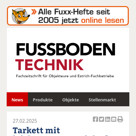
S
News
Produkte
Objekte
Stellenmarkt
u
c
h
27.02.2025
e
Ar
Ar
Ar
Ar
Ar
Tarkett mit
ti
ti
ti
ti
ti