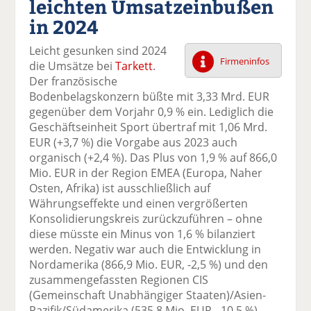
leichten Umsatzeinbußen
k
k
k
k
k
in 2024
el
el
el
el
el
a
t
a
p
D
Leicht gesunken sind 2024
uf
wi
uf
er
ru
Firmeninfos
die Umsätze bei
Tarkett
.
F
tt
Li
E
ck
Der französische
ac
er
n
m
e
Bodenbelagskonzern büßte mit 3,33 Mrd. EUR
e
n
k
ai
n
gegenüber dem Vorjahr 0,9 % ein. Lediglich die
b
e
l
Geschäftseinheit Sport übertraf mit 1,06 Mrd.
o
di
v
EUR (+3,7 %) die Vorgabe aus 2023 auch
o
n
er
organisch (+2,4 %). Das Plus von 1,9 % auf 866,0
k
te
se
Mio. EUR in der Region EMEA (Europa, Naher
te
il
n
Osten, Afrika) ist ausschließlich auf
il
e
d
Währungseffekte und einen vergrößerten
e
n
e
Konsolidierungskreis zurückzuführen – ohne
n
n
diese müsste ein Minus von 1,6 % bilanziert
werden. Negativ war auch die Entwicklung in
Nordamerika (866,9 Mio. EUR, -2,5 %) und den
zusammengefassten Regionen CIS
(Gemeinschaft Unabhängiger Staaten)/Asien-
Pazifik/Südamerika (535,8 Mio. EUR, -10,5 %).