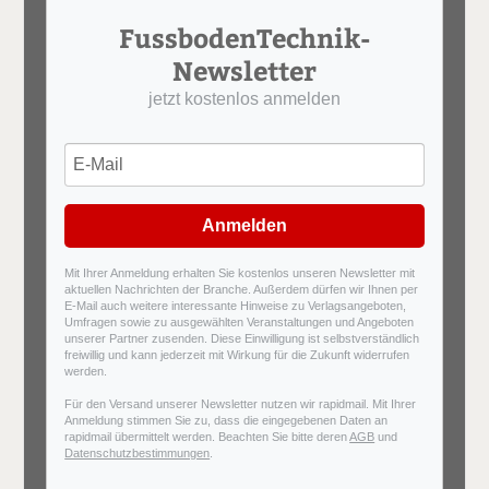
FussbodenTechnik-
Newsletter
jetzt kostenlos anmelden
Anmelden
Mit Ihrer Anmeldung erhalten Sie kostenlos unseren Newsletter mit
aktuellen Nachrichten der Branche. Außerdem dürfen wir Ihnen per
E-Mail auch weitere interessante Hinweise zu Verlagsangeboten,
Umfragen sowie zu ausgewählten Veranstaltungen und Angeboten
unserer Partner zusenden. Diese Einwilligung ist selbstverständlich
freiwillig und kann jederzeit mit Wirkung für die Zukunft widerrufen
werden.
Für den Versand unserer Newsletter nutzen wir rapidmail. Mit Ihrer
Anmeldung stimmen Sie zu, dass die eingegebenen Daten an
rapidmail übermittelt werden. Beachten Sie bitte deren
AGB
und
Datenschutzbestimmungen
.