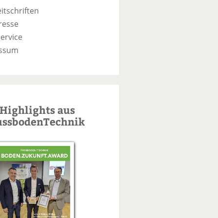
itschriften
resse
ervice
ssum
Highlights aus
ussbodenTechnik