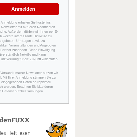
Anmelden
r Anmeldung erhalten Sie kostenlos
Newsletter mit aktuellen Nachrichten
nche. Außerdem dürfen wir Ihnen per E-
h weitere interessante Hinweise zu
angeboten, Umfragen sowie zu
hlten Veranstaltungen und Angeboten
Partner zusenden. Diese Einwilligung
stverständlich freiwillig und kann
t mit Wirkung für die Zukunft widerrufen
 Versand unserer Newsletter nutzen wir
l. Mit Ihrer Anmeldung stimmen Sie zu,
e eingegebenen Daten an rapidmail
elt werden. Beachten Sie bitte deren
d
Datenschutzbestimmungen
.
odenFUXX
les Heft lesen