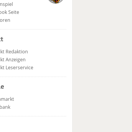
nspiel
ook Seite
oren
t
kt Redaktion
kt Anzeigen
kt Leserservice
he
nmarkt
bank