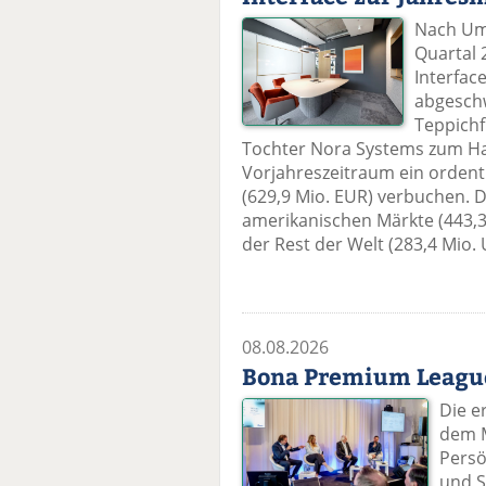
Nach Ums
Quartal 
Interfac
abgesch
Teppichf
Tochter Nora Systems zum H
Vorjahreszeitraum ein ordentl
(629,9 Mio. EUR) verbuchen. D
amerikanischen Märkte (443,3 
der Rest der Welt (283,4 Mio. 
08.08.2026
Bona Premium League
Die e
dem M
Persö
und S