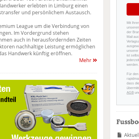
andwerker erlebten in Limburg einen
nstransfer und persönlichem Austausch.
Mit Ihre
remium League um die Verbindung von
unseren 
ngen. Im Vordergrund stehen
der Bra
Mail auc
ehmen auch in herausfordernden Zeiten
Verlags
aktoren nachhaltige Leistung ermöglichen
ausgewä
unserer 
das Handwerk künftig eröffnen.
ist selb
Mehr
jederzei
werden.
Für den
rapidmai
dass di
übermitt
AGB
un
Fussb
Aktuel