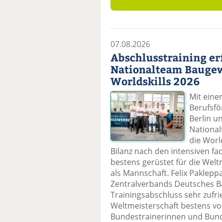
07.08.2026
Abschlusstraining erf
Nationalteam Baugewe
Worldskills 2026
Mit eine
Berufsf
Berlin u
Nationa
die Worl
Bilanz nach den intensiven fa
bestens gerüstet für die Welt
als Mannschaft. Felix Paklepp
Zentralverbands Deutsches B
Trainingsabschluss sehr zufri
Weltmeisterschaft bestens vor
Bundestrainerinnen und Bund