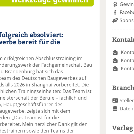
Gewin
Faceb
Spons
olgreich absolviert:
Kontak
rbe bereit für die
Konta
m erfolgreichen Abschlusstraining im
Konta
örderungswerk der Fachgemeinschaft Bau
Konta
nd Brandenburg hat sich das
lteam des Deutschen Baugewerbes auf
dskills 2026 in Shanghai vorbereitet. Die
Branc
chlichen Trainingseinheiten: Das Team ist
meisterschaft der Berufe – fachlich und
Stelle
a, Hauptgeschäftsführer des
Daten
augewerbe, zeigte sich mit dem
eden: „Das Team ist für die
bereitet. Mein herzlicher Dank gilt den
Verlag
estrainern sowie den Teams der