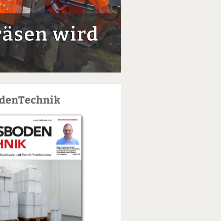
räsen wird
odenTechnik