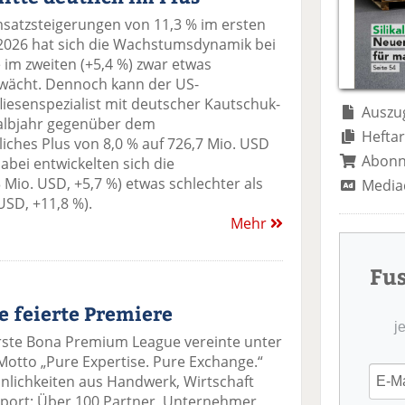
atzsteigerungen von 11,3 % im ersten
2026 hat sich die Wachstumsdynamik bei
e im zweiten (+5,4 %) zwar etwas
wächt. Dennoch kann der US-
liesenspezialist mit deutscher Kautschuk-
Auszug
albjahr gegenüber dem
Heftar
iches Plus von 8,0 % auf 726,7 Mio. USD
Abon
abei entwickelten sich die
Mio. USD, +5,7 %) etwas schlechter als
Media
USD, +11,8 %).
Mehr
Fu
 feierte Premiere
j
rste Bona Premium League vereinte unter
otto „Pure Expertise. Pure Exchange.“
nlichkeiten aus Handwerk, Wirtschaft
port: Über 100 Partner, Unternehmer