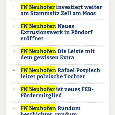
FN Neuhofer
investiert weiter
1
am Stammsitz Zell am Moos
FN Neuhofer
: Neues
2
Extrusionswerk in Pöndorf
eröffnet
FN Neuhofer
: Die Leiste mit
3
dem gewissen Extra
FN Neuhofer
: Rafael Pospiech
4
leitet polnische Tochter
FN Neuhofer
ist neues FEB-
5
Fördermitglied
FN Neuhofer
: Rundum
6
beschichtet, rundum