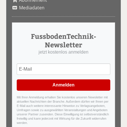
Abonnement
Mediadaten
FussbodenTechnik-
Newsletter
jetzt kostenlos anmelden
Anmelden
Mit Ihrer Anmeldung erhalten Sie kostenlos unseren Newsletter mit
aktuellen Nachrichten der Branche. Außerdem dürfen wir Ihnen per
E-Mail auch weitere interessante Hinweise zu Verlagsangeboten,
Umfragen sowie zu ausgewählten Veranstaltungen und Angeboten
unserer Partner zusenden. Diese Einwilligung ist selbstverständlich
freiwillig und kann jederzeit mit Wirkung für die Zukunft widerrufen
werden.