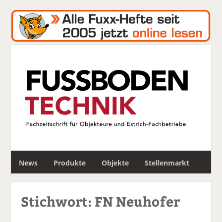
S
News
Produkte
Objekte
Stellenmarkt
u
c
h
Stichwort: FN Neuhofer
e