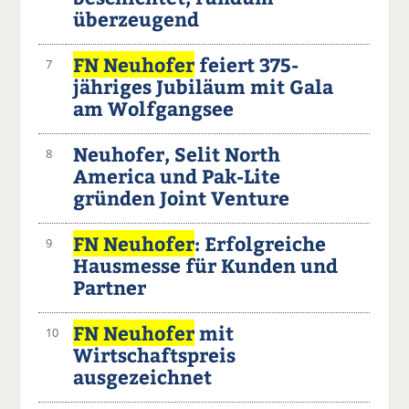
überzeugend
FN Neuhofer
feiert 375-
7
jähriges Jubiläum mit Gala
am Wolfgangsee
Neuhofer, Selit North
8
America und Pak-Lite
gründen Joint Venture
FN Neuhofer
: Erfolgreiche
9
Hausmesse für Kunden und
Partner
FN Neuhofer
mit
10
Wirtschaftspreis
ausgezeichnet