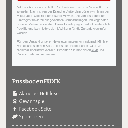
Mit Ihrer Anmeldung erhalten Sie kostenlos unseren Newsletter mit
aktuellen Nachrichten der Branche. Außerdem dürfen wir Ihnen per
E-Mail auch weitere interessante Hinweise zu Verlagsangeboten,
Umfragen sowie zu ausgewählten Veranstaltungen und Angeboten
unserer Partner zusenden. Diese Einwilligung ist selbstverständlich
freiwillig und kann jederzeit mit Wirkung für die Zukunft widerrufen
werden.
Für den Versand unserer Newsletter nutzen wir rapidmail. Mit Ihrer
Anmeldung stimmen Sie zu, dass die eingegebenen Daten an
rapidmail übermittelt werden. Beachten Sie bitte deren
AGB
und
Datenschutzbestimmungen
.
FussbodenFUXX
Aktuelles Heft lesen
Gewinnspiel
Facebook Seite
Sponsoren