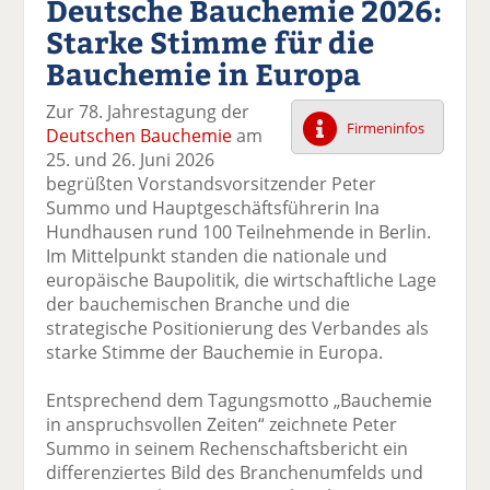
Deutsche Bauchemie 2026:
k
k
k
k
k
Starke Stimme für die
el
el
el
el
el
a
t
a
p
D
Bauchemie in Europa
uf
wi
uf
er
ru
F
tt
Li
E
ck
Zur 78. Jahrestagung der
ac
er
n
m
e
Firmeninfos
Deutschen Bauchemie
am
e
n
k
ai
n
25. und 26. Juni 2026
b
e
l
begrüßten Vorstandsvorsitzender Peter
o
di
v
Summo und Hauptgeschäftsführerin Ina
o
n
er
Hundhausen rund 100 Teilnehmende in Berlin.
k
te
se
Im Mittelpunkt standen die nationale und
te
il
n
europäische Baupolitik, die wirtschaftliche Lage
il
e
d
der bauchemischen Branche und die
e
n
e
strategische Positionierung des Verbandes als
n
n
starke Stimme der Bauchemie in Europa.
Entsprechend dem Tagungsmotto „Bauchemie
in anspruchsvollen Zeiten“ zeichnete Peter
Summo in seinem Rechenschaftsbericht ein
differenziertes Bild des Branchenumfelds und