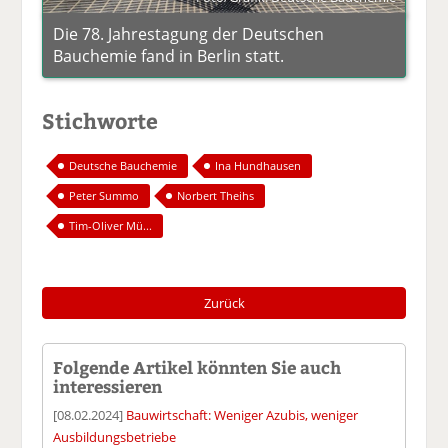
Die 78. Jahrestagung der Deutschen
Bauchemie fand in Berlin statt.
Stichworte
Deutsche Bauchemie
Ina Hundhausen
Peter Summo
Norbert Theihs
Tim-Oliver Mü...
Zurück
Folgende Artikel könnten Sie auch
interessieren
[08.02.2024]
Bauwirtschaft: Weniger Azubis, weniger
Ausbildungsbetriebe