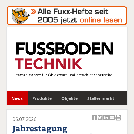
S
News
Produkte
Objekte
Stellenmarkt
u
c
h
06.07.2026
e
Ar
Ar
Ar
Ar
Ar
Jahrestagung
ti
ti
ti
ti
ti