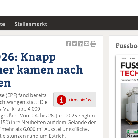
te
Stellenmarkt
Fussb
Ar
Ar
Ar
Ar
Ar
026: Knapp
ti
ti
ti
ti
ti
k
k
k
k
k
her kamen nach
el
el
el
el
el
a
t
a
p
D
en
uf
wi
uf
er
ru
F
tt
Li
E
ck
se (EPF) fand bereits
ac
er
n
m
e
Firmeninfos
uchtwangen statt: Die
e
n
k
ai
n
s Mal knapp 4.000
b
e
l
grüßen. Vom 24. bis 26. Juni 2026 zeigten
o
di
v
. 150) ihre Neuheiten auf dem Gelände der
o
n
er
 mehr als 6.000 m
Ausstellungsfläche.
2
k
te
se
leistungen rund um Estrich,