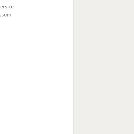
ervice
ssum