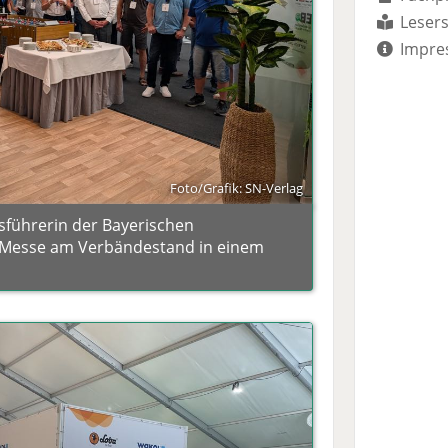
Lesers
Impre
Foto/Grafik: SN-Verlag
sführerin der Bayerischen
e Messe am Verbändestand in einem