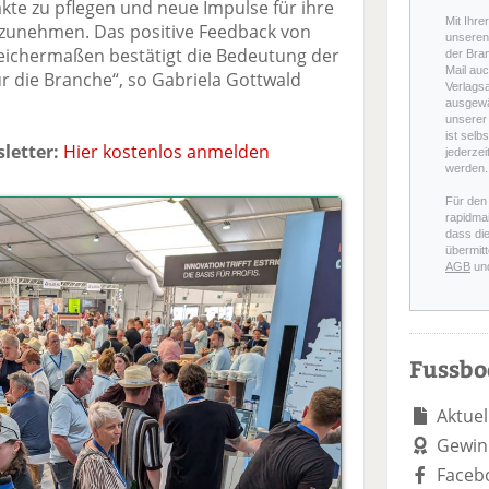
kte zu pflegen und neue Impulse für ihre
Mit Ihre
itzunehmen. Das positive Feedback von
unseren 
eichermaßen bestätigt die Bedeutung der
der Bra
Mail auc
ür die Branche“, so Gabriela Gottwald
Verlags
ausgewä
unserer 
ist selb
letter:
Hier kostenlos anmelden
jederzei
werden.
Für den
rapidmai
dass di
übermitt
AGB
un
Fussb
Aktuel
Gewin
Faceb