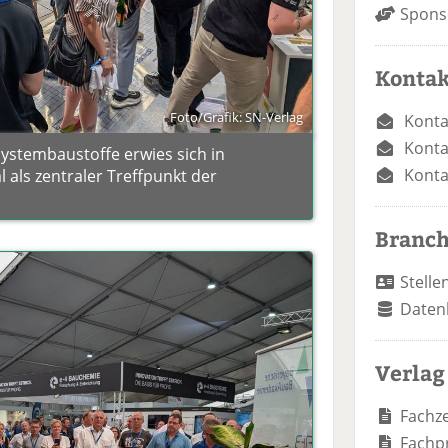
Spons
Kontak
Foto/Grafik: SN-Verlag
Konta
Konta
stembaustoffe erwies sich in
Konta
als zentraler Treffpunkt der
Branc
Stelle
Daten
Verlag
Fachze
Fachp