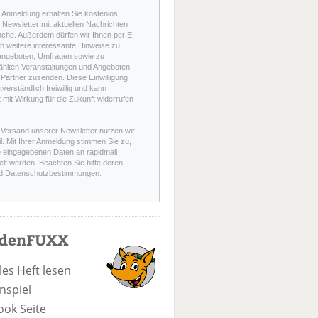
r Anmeldung erhalten Sie kostenlos
Newsletter mit aktuellen Nachrichten
nche. Außerdem dürfen wir Ihnen per E-
h weitere interessante Hinweise zu
angeboten, Umfragen sowie zu
hlten Veranstaltungen und Angeboten
Partner zusenden. Diese Einwilligung
stverständlich freiwillig und kann
t mit Wirkung für die Zukunft widerrufen
 Versand unserer Newsletter nutzen wir
l. Mit Ihrer Anmeldung stimmen Sie zu,
e eingegebenen Daten an rapidmail
elt werden. Beachten Sie bitte deren
d
Datenschutzbestimmungen
.
odenFUXX
les Heft lesen
nspiel
ook Seite