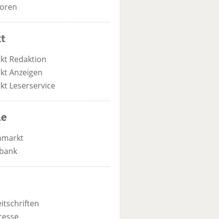
oren
t
kt Redaktion
kt Anzeigen
kt Leserservice
he
nmarkt
bank
itschriften
resse