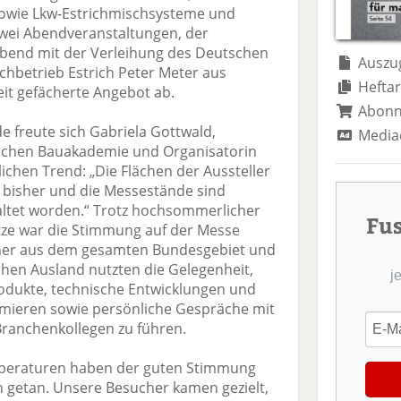
te
il
n
owie Lkw-Estrichmischsysteme und
il
e
d
wei Abendveranstaltungen, der
e
n
e
abend mit der Verleihung des Deutschen
n
n
Auszug
chbetrieb Estrich Peter Meter aus
Heftar
it gefächerte Angebot ab.
Abon
e freute sich Gabriela Gottwald,
Media
ischen Bauakademie und Organisatorin
lichen Trend: „Die Flächen der Aussteller
s bisher und die Messestände sind
altet worden.“ Trotz hochsommerlicher
Fu
ze war die Stimmung auf der Messe
her aus dem gesamten Bundesgebiet und
en Ausland nutzten die Gelegenheit,
j
odukte, technische Entwicklungen und
rmieren sowie persönliche Gespräche mit
Branchenkollegen zu führen.
peraturen haben der guten Stimmung
 getan. Unsere Besucher kamen gezielt,