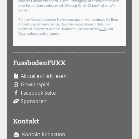
unserer Partner zusenden. Diese Einwilligung ist selbstverständlich
freiwillig und kann jederzeit mit Wirkung für die Zukunft widerrufen
werden.
Für den Versand unserer Newsletter nutzen wir rapidmail. Mit Ihrer
Anmeldung stimmen Sie zu, dass die eingegebenen Daten an
rapidmail übermittelt werden. Beachten Sie bitte deren
AGB
und
Datenschutzbestimmungen
.
FussbodenFUXX
Aktuelles Heft lesen
Gewinnspiel
Facebook Seite
Sponsoren
Kontakt
Kontakt Redaktion