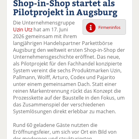
Shop-in-Shop startet als
k
k
k
k
k
Pilotprojekt in Augsburg
el
el
el
el
el
a
t
a
p
D
Die Unternehmensgruppe
uf
wi
uf
er
ru
Firmeninfos
Uzin Utz
hat am 17. Juni
F
tt
Li
E
ck
2026 gemeinsam mit ihrem
ac
er
n
m
e
langjährigen Handelspartner Parkettbörse
e
n
k
ai
n
Augsburg den weltweit ersten Shop-in-Shop der
b
e
l
Unternehmensgeschichte eröffnet. Das neue,
o
di
v
als Pilotprojekt für den Fachhandel konzipierte
o
n
er
System vereint die sechs Produktmarken Uzin,
k
te
se
Pallmann, Wolff, Arturo, Codex und Pajarito
te
il
n
unter einem gemeinsamen Dach. Statt einer
il
e
d
reinen Markentrennung rückt das Konzept die
e
n
e
Prozesskette auf der Baustelle in den Fokus, um
n
n
das Zusammenspiel der verschiedenen
Systemlösungen direkt erlebbar zu machen.
Rund 60 geladene Gäste nutzten die
Eröffnungsfeier, um sich vor Ort ein Bild von
der modernen und strukturierten