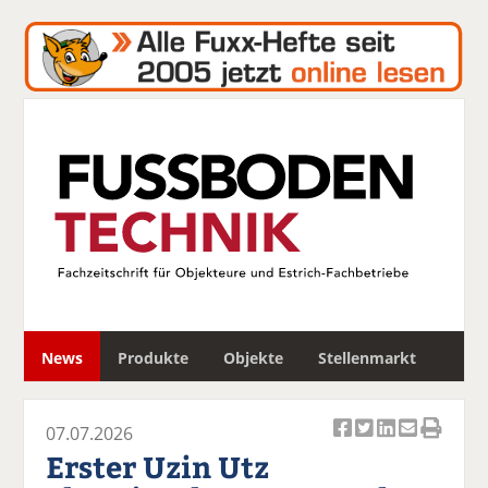
S
News
Produkte
Objekte
Stellenmarkt
u
c
h
07.07.2026
e
Ar
Ar
Ar
Ar
Ar
Erster Uzin Utz
ti
ti
ti
ti
ti