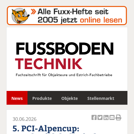
S
News
Produkte
Objekte
Stellenmarkt
u
c
h
30.06.2026
e
Ar
Ar
Ar
Ar
Ar
5. PCI-Alpencup:
ti
ti
ti
ti
ti