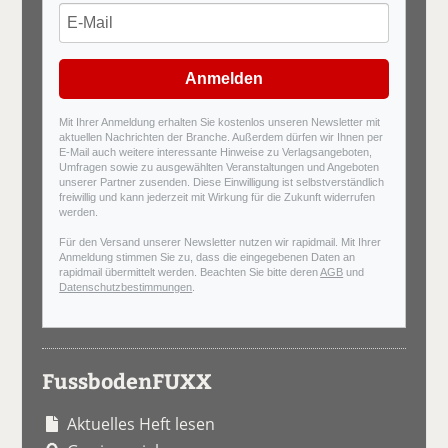
Anmelden
Mit Ihrer Anmeldung erhalten Sie kostenlos unseren Newsletter mit
aktuellen Nachrichten der Branche. Außerdem dürfen wir Ihnen per
E-Mail auch weitere interessante Hinweise zu Verlagsangeboten,
Umfragen sowie zu ausgewählten Veranstaltungen und Angeboten
unserer Partner zusenden. Diese Einwilligung ist selbstverständlich
freiwillig und kann jederzeit mit Wirkung für die Zukunft widerrufen
werden.
Für den Versand unserer Newsletter nutzen wir rapidmail. Mit Ihrer
Anmeldung stimmen Sie zu, dass die eingegebenen Daten an
rapidmail übermittelt werden. Beachten Sie bitte deren
AGB
und
Datenschutzbestimmungen
.
FussbodenFUXX
Aktuelles Heft lesen