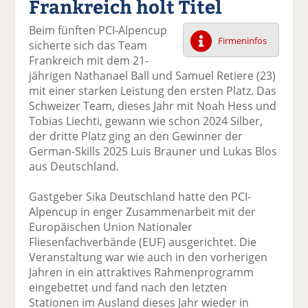
Frankreich holt Titel
k
k
k
k
k
el
el
el
el
el
Beim fünften PCI-Alpencup
a
t
a
p
D
Firmeninfos
sicherte sich das Team
uf
wi
uf
er
ru
Frankreich mit dem 21-
F
tt
Li
E
ck
jährigen Nathanael Ball und Samuel Retiere (23)
ac
er
n
m
e
mit einer starken Leistung den ersten Platz. Das
e
n
k
ai
n
Schweizer Team, dieses Jahr mit Noah Hess und
b
e
l
Tobias Liechti, gewann wie schon 2024 Silber,
o
di
v
der dritte Platz ging an den Gewinner der
o
n
er
German-Skills 2025 Luis Brauner und Lukas Blos
k
te
se
aus Deutschland.
te
il
n
il
e
d
Gastgeber Sika Deutschland hatte den PCI-
e
n
e
Alpencup in enger Zusammenarbeit mit der
n
n
Europäischen Union Nationaler
Fliesenfachverbände (EUF) ausgerichtet. Die
Veranstaltung war wie auch in den vorherigen
Jahren in ein attraktives Rahmenprogramm
eingebettet und fand nach den letzten
Stationen im Ausland dieses Jahr wieder in