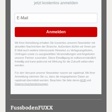
jetzt kostenlos anmelden
Anmelden
Mit Ihrer Anmeldung erhalten Sie kostenlos unseren Newsletter mit
aktuellen Nachrichten der Branche. Außerdem dürfen wir Ihnen per
E-Mail auch weitere interessante Hinweise zu Verlagsangeboten,
Umfragen sowie zu ausgewählten Veranstaltungen und Angeboten
unserer Partner zusenden. Diese Einwilligung ist selbstverständlich
freiwillig und kann jederzeit mit Wirkung für die Zukunft widerrufen
werden.
Für den Versand unserer Newsletter nutzen wir rapidmail. Mit Ihrer
Anmeldung stimmen Sie zu, dass die eingegebenen Daten an
rapidmail übermittelt werden. Beachten Sie bitte deren
AGB
und
Datenschutzbestimmungen
.
FussbodenFUXX