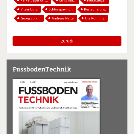
Parkettleger on ...
Ernst Mü...
Parkettleger
Vitzenburg
Schlosspavillon
Restaurierung
Georg von ...
Andreas Nette
Ute Rohlfing
Zurück
FussbodenTechnik