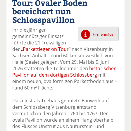
Tour: Ovaler Boden
k
k
k
k
k
bereichert nun
el
el
el
el
el
a
t
a
p
D
Schlosspavillon
uf
wi
uf
er
ru
F
tt
Li
E
ck
Ihr diesjähriger
ac
er
n
m
e
Firmeninfos
gemeinnütziger Einsatz
e
n
k
ai
n
führte die 21 Freiwilligen
b
e
l
der
„Parkettleger on Tour“
nach Vitzenburg in
o
di
v
Sachsen-Anhalt – rund 60 km südwestlich von
o
n
er
Halle (Saale) gelegen. Vom 29. Mai bis 5. Juni
k
te
se
2026 statteten die Teilnehmer den
historischen
te
il
n
Pavillon auf dem dortigen Schlossberg
mit
il
e
d
einem neuen, ovalförmigen Parkettboden aus –
e
n
e
rund 60 m
Fläche.
2
n
n
Das einst als Teehaus genutzte Bauwerk auf
dem Schlossberg Vitzenburg entstand
vermutlich in den Jahren 1764 bis 1767. Der
ovale Pavillon wurde an einem Hang oberhalb
des Flusses Unstrut aus Nauturstein- und