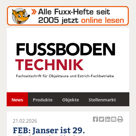
S
News
Produkte
Objekte
Stellenmarkt
u
c
h
21.02.2026
e
Ar
Ar
Ar
Ar
Ar
FEB: Janser ist 29.
ti
ti
ti
ti
ti