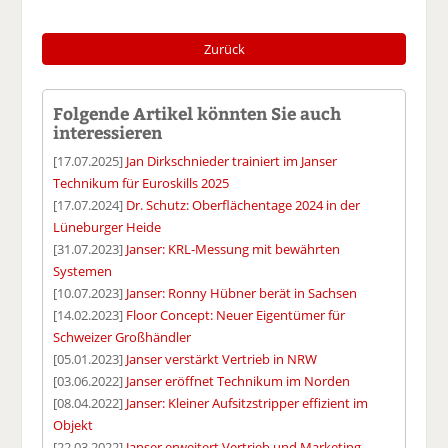
Zurück
Folgende Artikel könnten Sie auch
interessieren
[17.07.2025]
Jan Dirkschnieder trainiert im Janser
Technikum für Euroskills 2025
[17.07.2024]
Dr. Schutz: Oberflächentage 2024 in der
Lüneburger Heide
[31.07.2023]
Janser: KRL-Messung mit bewährten
Systemen
[10.07.2023]
Janser: Ronny Hübner berät in Sachsen
[14.02.2023]
Floor Concept: Neuer Eigentümer für
Schweizer Großhändler
[05.01.2023]
Janser verstärkt Vertrieb in NRW
[03.06.2022]
Janser eröffnet Technikum im Norden
[08.04.2022]
Janser: Kleiner Aufsitzstripper effizient im
Objekt
[22.03.2022]
Janser erweitert Vertrieb und Marketing