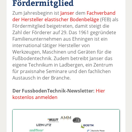
Fördermitglied
k
k
k
k
k
el
el
el
el
el
Zum Jahresbeginn ist
Janser
dem
Fachverband
a
t
a
p
D
der Hersteller elastischer Bodenbeläge
(FEB) als
uf
wi
uf
er
ru
Fördermitglied beigetreten, damit steigt die
F
tt
Li
E
ck
Zahl der Förderer auf 29. Das 1961 gegründete
ac
er
n
m
e
Familienunternehmen aus Ehningen ist ein
e
n
k
ai
n
international tätiger Hersteller von
b
e
l
Werkzeugen, Maschinen und Geräten für die
o
di
v
Fußbodentechnik. Zudem betreibt Janser das
o
n
er
eigene Technikum in Ladbergen, ein Zentrum
k
te
se
für praxisnahe Seminare und den fachlichen
te
il
n
Austausch in der Branche.
il
e
d
e
n
e
Der FussbodenTechnik-Newsletter:
Hier
n
n
kostenlos anmelden