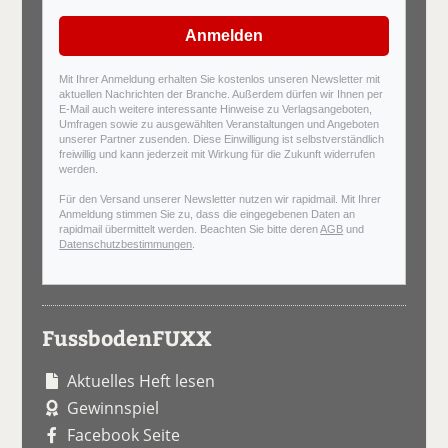
Anmelden
Mit Ihrer Anmeldung erhalten Sie kostenlos unseren Newsletter mit
aktuellen Nachrichten der Branche. Außerdem dürfen wir Ihnen per
E-Mail auch weitere interessante Hinweise zu Verlagsangeboten,
Umfragen sowie zu ausgewählten Veranstaltungen und Angeboten
unserer Partner zusenden. Diese Einwilligung ist selbstverständlich
freiwillig und kann jederzeit mit Wirkung für die Zukunft widerrufen
werden.
Für den Versand unserer Newsletter nutzen wir rapidmail. Mit Ihrer
Anmeldung stimmen Sie zu, dass die eingegebenen Daten an
rapidmail übermittelt werden. Beachten Sie bitte deren
AGB
und
Datenschutzbestimmungen
.
FussbodenFUXX
Aktuelles Heft lesen
Gewinnspiel
Facebook Seite