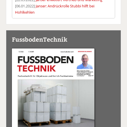
[06.01.2022]
Janser: Andrückrolle Stubbi hilft bei
Hohlkehlen
FussbodenTechnik