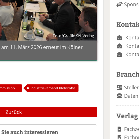
Spons
Kontak
Foto/Grafik: SN-Verlag
Konta
Konta
 am 11. März 2026 erneut im Kölner
Konta
Branc
Stelle
mmission ...
Industrieverband Klebstoffe
Daten
Zurück
Verlag
Fachze
Sie auch interessieren
Fachp