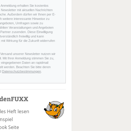
r Anmeldung erhalten Sie kostenlos
Newsletter mit aktuellen Nachrichten
nche. Außerdem dürfen wir Ihnen per E-
h weitere interessante Hinweise zu
angeboten, Umfragen sowie zu
hlten Veranstaltungen und Angeboten
Partner zusenden. Diese Einwilligung
stverständlich freiwillig und kann
t mit Wirkung für die Zukunft widerrufen
 Versand unserer Newsletter nutzen wir
l. Mit Ihrer Anmeldung stimmen Sie zu,
e eingegebenen Daten an rapidmail
elt werden. Beachten Sie bitte deren
d
Datenschutzbestimmungen
.
odenFUXX
les Heft lesen
nspiel
ook Seite