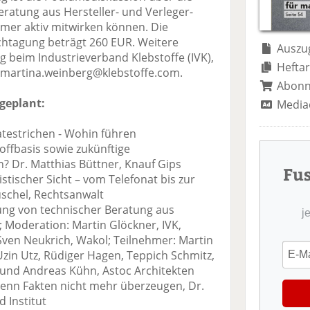
te
il
n
ratung aus Hersteller- und Verleger-
il
e
d
ehmer aktiv mitwirken können. Die
e
n
e
htagung beträgt 260 EUR. Weitere
n
n
Auszug
beim Industrieverband Klebstoffe (IVK),
Heftar
il: martina.weinberg@klebstoffe.com.
Abon
geplant:
Media
atestrichen - Wohin führen
ffbasis sowie zukünftige
? Dr. Matthias Büttner, Knauf Gips
Fu
stischer Sicht – vom Telefonat bis zur
schel, Rechtsanwalt
ung von technischer Beratung aus
j
; Moderation: Martin Glöckner, IVK,
Sven Neukrich, Wakol; Teilnehmer: Martin
Uzin Utz, Rüdiger Hagen, Teppich Schmitz,
und Andreas Kühn, Astoc Architekten
Wenn Fakten nicht mehr überzeugen, Dr.
 Institut