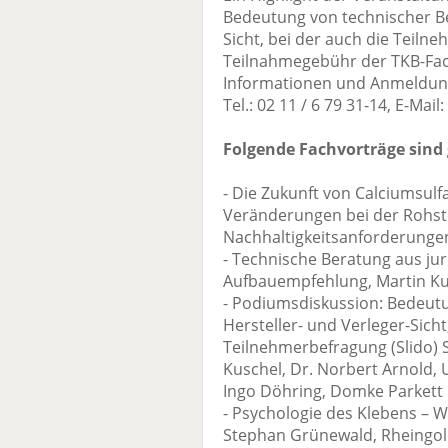
Bedeutung von technischer Be
Sicht, bei der auch die Teiln
Teilnahmegebühr der TKB-Fac
Informationen und Anmeldung 
Tel.: 02 11 / 6 79 31-14, E-Ma
Folgende Fachvorträge sind 
- Die Zukunft von Calciumsulf
Veränderungen bei der Rohsto
Nachhaltigkeitsanforderungen
- Technische Beratung aus juri
Aufbauempfehlung, Martin Ku
- Podiumsdiskussion: Bedeut
Hersteller- und Verleger-Sicht
Teilnehmerbefragung (Slido) 
Kuschel, Dr. Norbert Arnold, 
Ingo Döhring, Domke Parkett 
- Psychologie des Klebens – 
Stephan Grünewald, Rheingold