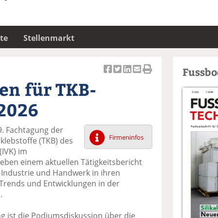
te
Stellenmarkt
Fussb
Ar
Ar
Ar
Ar
Ar
en für TKB-
ti
ti
ti
ti
ti
k
k
k
k
k
2026
el
el
el
el
el
a
t
a
p
D
9. Fachtagung der
uf
wi
uf
er
ru
Firmeninfos
lebstoffe (TKB) des
F
tt
Li
E
ck
(IVK) im
ac
er
n
m
e
eben einem aktuellen Tätigkeitsbericht
e
n
k
ai
n
Industrie und Handwerk in ihren
b
e
l
Trends und Entwicklungen in der
o
di
v
.
o
n
er
k
te
se
ng ist die Podiumsdiskussion über die