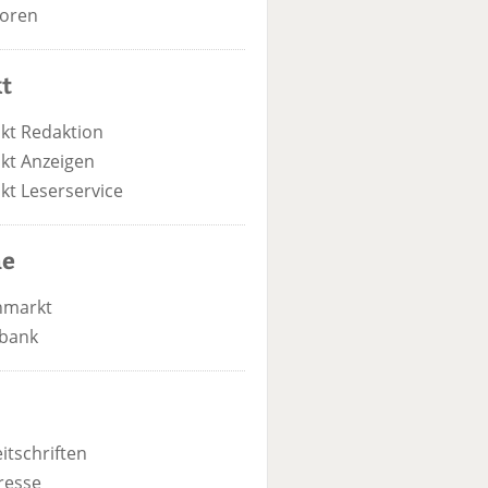
oren
t
kt Redaktion
kt Anzeigen
kt Leserservice
he
nmarkt
bank
itschriften
resse