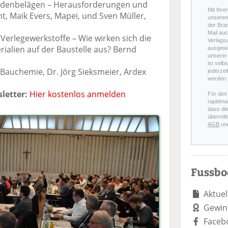
Bodenbelägen – Herausforderungen und
Mit Ihre
t, Maik Evers, Mapei, und Sven Müller,
unseren 
der Bra
Mail auc
 Verlegewerkstoffe – Wie wirken sich die
Verlags
ialien auf der Baustelle aus? Bernd
ausgewä
unserer 
ist selb
r Bauchemie, Dr. Jörg Sieksmeier, Ardex
jederzei
werden.
letter:
Hier kostenlos anmelden
Für den
rapidmai
dass di
übermitt
AGB
un
Fussb
Aktuel
Gewin
Faceb