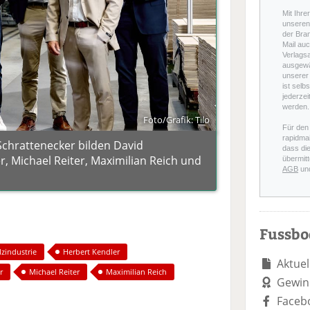
Mit Ihre
unseren 
der Bra
Mail auc
Verlags
ausgewä
unserer 
ist selb
jederzei
werden.
Foto/Grafik: Tilo
Für den
rapidmai
Schrattenecker bilden David
dass di
r, Michael Reiter, Maximilian Reich und
übermitt
AGB
un
Fussb
lzindustrie
Herbert Kendler
Aktuel
r
Michael Reiter
Maximilian Reich
Gewin
Faceb