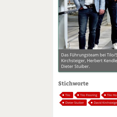
Das Führungsteam bei Tilo/
Kirchsteiger, Herbert Kendle
Dieter Stuiber.
Stichworte
Tilo
Tilo Flooring
Tilo Ho
Dieter Stuiber
David Kirchsteige