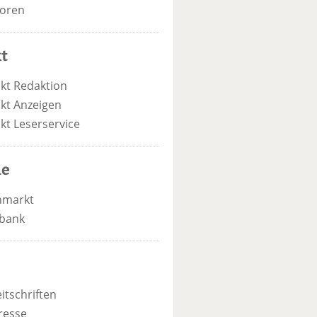
oren
t
kt Redaktion
kt Anzeigen
kt Leserservice
he
nmarkt
bank
itschriften
resse