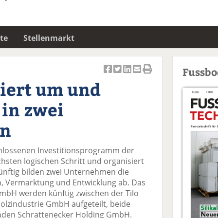
te
Stellenmarkt
Fussb
Ar
Ar
Ar
Ar
Ar
riert um und
ti
ti
ti
ti
ti
k
k
k
k
k
 in zwei
el
el
el
el
el
a
t
a
p
D
en
uf
wi
uf
er
ru
F
tt
Li
E
ck
hlossenen Investitionsprogramm der
ac
er
n
m
e
chsten logischen Schritt und organisiert
e
n
k
ai
n
ünftig bilden zwei Unternehmen die
b
e
l
 Vermarktung und Entwicklung ab. Das
o
di
v
GmbH werden künftig zwischen der Tilo
o
n
er
olzindustrie GmbH aufgeteilt, beide
k
te
se
nden Schrattenecker Holding GmbH.