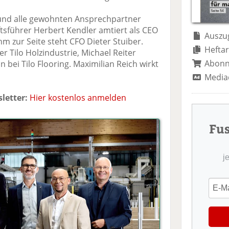
te
il
n
il
e
d
 und alle gewohnten Ansprechpartner
e
n
e
ftsführer Herbert Kendler amtiert als CEO
n
n
Auszug
hm zur Seite steht CFO Dieter Stuiber.
Heftar
r Tilo Holzindustrie, Michael Reiter
Abon
 bei Tilo Flooring. Maximilian Reich wirkt
Media
letter:
Hier kostenlos anmelden
Fu
j