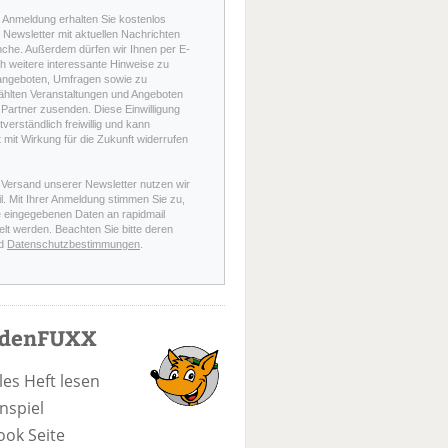
r Anmeldung erhalten Sie kostenlos
Newsletter mit aktuellen Nachrichten
nche. Außerdem dürfen wir Ihnen per E-
h weitere interessante Hinweise zu
angeboten, Umfragen sowie zu
hlten Veranstaltungen und Angeboten
Partner zusenden. Diese Einwilligung
stverständlich freiwillig und kann
t mit Wirkung für die Zukunft widerrufen
 Versand unserer Newsletter nutzen wir
l. Mit Ihrer Anmeldung stimmen Sie zu,
e eingegebenen Daten an rapidmail
elt werden. Beachten Sie bitte deren
d
Datenschutzbestimmungen
.
odenFUXX
les Heft lesen
nspiel
ook Seite