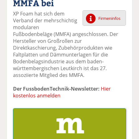
MMFA bei
k
k
k
k
k
el
el
el
el
el
XP Foam hat sich dem
a
t
a
p
D
Firmeninfos
Verband der mehrschichtig
uf
wi
uf
er
ru
modularen
F
tt
Li
E
ck
Fußbodenbeläge (MMFA) angeschlossen. Der
ac
er
n
m
e
Hersteller von Großrollen zur
e
n
k
ai
n
Direktkaschierung, Zubehörprodukten wie
b
e
l
Faltplatten und Dämmunterlagen für die
o
di
v
Bodenbelagsindustrie aus dem baden-
o
n
er
württembergischen Leutkirch ist das 27.
k
te
se
assoziierte Mitglied des MMFA.
te
il
n
il
e
d
Der FussbodenTechnik-Newsletter:
Hier
e
n
e
kostenlos anmelden
n
n