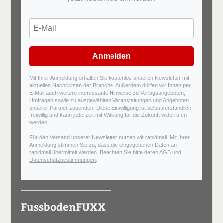
Anmelden
Mit Ihrer Anmeldung erhalten Sie kostenlos unseren Newsletter mit
aktuellen Nachrichten der Branche. Außerdem dürfen wir Ihnen per
E-Mail auch weitere interessante Hinweise zu Verlagsangeboten,
Umfragen sowie zu ausgewählten Veranstaltungen und Angeboten
unserer Partner zusenden. Diese Einwilligung ist selbstverständlich
freiwillig und kann jederzeit mit Wirkung für die Zukunft widerrufen
werden.
Für den Versand unserer Newsletter nutzen wir rapidmail. Mit Ihrer
Anmeldung stimmen Sie zu, dass die eingegebenen Daten an
rapidmail übermittelt werden. Beachten Sie bitte deren
AGB
und
Datenschutzbestimmungen
.
FussbodenFUXX