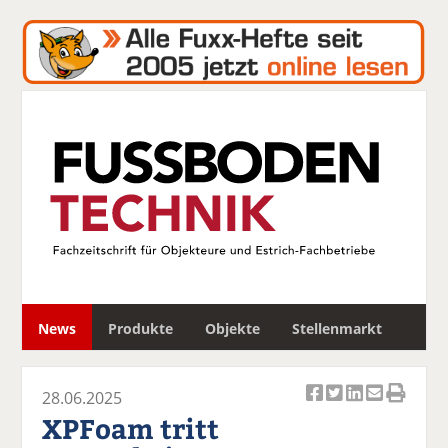
S
News
Produkte
Objekte
Stellenmarkt
u
c
h
28.06.2025
e
Ar
Ar
Ar
Ar
Ar
XPFoam tritt
ti
ti
ti
ti
ti