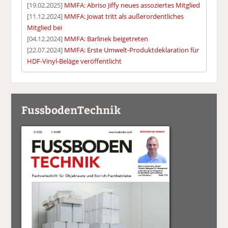
[19.02.2025]
MMFA: Abriso Jiffy neues assoziertes Mitglied
[11.12.2024]
MMFA: Jowat tritt als außerordentliches
Mitglied bei
[04.12.2024]
MMFA: Barlinek beigetreten
[22.07.2024]
MMFA: Erste Umwelt-Produktdeklaration für
HDF-Vinyl-Beläge veröffentlicht
FussbodenTechnik