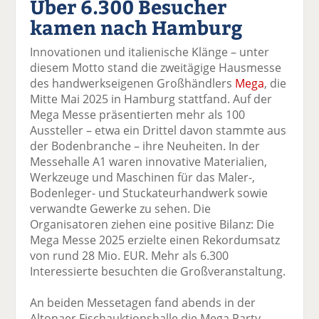
Über 6.300 Besucher
k
k
k
k
k
kamen nach Hamburg
el
el
el
el
el
a
t
a
p
D
Innovationen und italienische Klänge – unter
uf
wi
uf
er
ru
diesem Motto stand die zweitägige Hausmesse
F
tt
Li
E
ck
des handwerkseigenen Großhändlers
Mega
, die
ac
er
n
m
e
Mitte Mai 2025 in Hamburg stattfand. Auf der
e
n
k
ai
n
Mega Messe präsentierten mehr als 100
b
e
l
Aussteller – etwa ein Drittel davon stammte aus
o
di
v
der Bodenbranche – ihre Neuheiten. In der
o
n
er
Messehalle A1 waren innovative Materialien,
k
te
se
Werkzeuge und Maschinen für das Maler-,
te
il
n
Bodenleger- und Stuckateurhandwerk sowie
il
e
d
verwandte Gewerke zu sehen. Die
e
n
e
Organisatoren ziehen eine positive Bilanz: Die
n
n
Mega Messe 2025 erzielte einen Rekordumsatz
von rund 28 Mio. EUR. Mehr als 6.300
Interessierte besuchten die Großveranstaltung.
An beiden Messetagen fand abends in der
Altonaer Fischauktionshalle die Mega Party