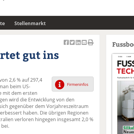
te
Stellenmarkt
Fussb
Ar
Ar
Ar
Ar
Ar
rtet gut ins
ti
ti
ti
ti
ti
k
k
k
k
k
el
el
el
el
el
a
t
a
p
D
von 2,6 % auf 297,4
uf
wi
uf
er
ru
Firmeninfos
t man beim US-
F
tt
Li
E
ck
e mit dem ersten
ac
er
n
m
e
agen wird die Entwicklung von den
e
n
k
ai
n
 sich gegenüber dem Vorjahreszeitraum
b
e
l
verbessert haben. Die übrigen Regionen
o
di
v
tralien verloren hingegen insgesamt 2,0 %
o
n
er
bei.
k
te
se