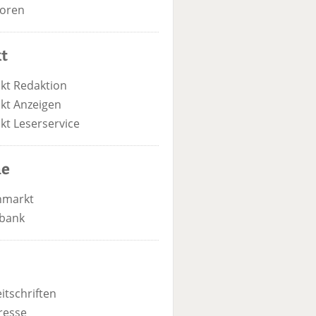
oren
t
kt Redaktion
kt Anzeigen
kt Leserservice
he
nmarkt
bank
itschriften
resse