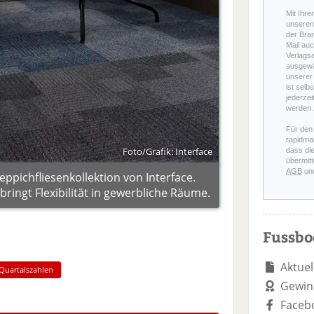
Mit Ihre
unseren 
der Bra
Mail auc
Verlags
ausgewä
unserer 
ist selb
jederzei
werden.
Für den
rapidmai
Foto/Grafik: Interface
dass di
übermitt
AGB
un
ppichfliesenkollektion von Interface.
bringt Flexibilität in gewerbliche Räume.
Fussb
Aktuel
Quartalszahlen
Gewin
Faceb