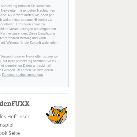
r Anmeldung erhalten Sie kostenlos
Newsletter mit aktuellen Nachrichten
nche. Außerdem dürfen wir Ihnen per E-
h weitere interessante Hinweise zu
angeboten, Umfragen sowie zu
hlten Veranstaltungen und Angeboten
Partner zusenden. Diese Einwilligung
stverständlich freiwillig und kann
t mit Wirkung für die Zukunft widerrufen
 Versand unserer Newsletter nutzen wir
l. Mit Ihrer Anmeldung stimmen Sie zu,
e eingegebenen Daten an rapidmail
elt werden. Beachten Sie bitte deren
d
Datenschutzbestimmungen
.
odenFUXX
les Heft lesen
nspiel
ook Seite