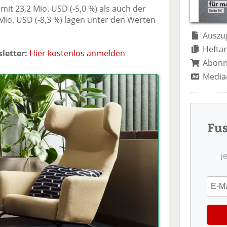
te
il
n
it 23,2 Mio. USD (-5,0 %) als auch der
il
e
d
Mio. USD (-8,3 %) lagen unter den Werten
e
n
e
n
n
Auszug
Heftar
letter:
Hier kostenlos anmelden
Abon
Media
Fu
j