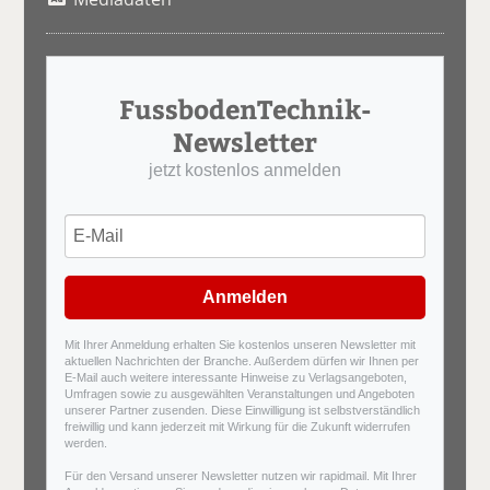
FussbodenTechnik-
Newsletter
jetzt kostenlos anmelden
Anmelden
Mit Ihrer Anmeldung erhalten Sie kostenlos unseren Newsletter mit
aktuellen Nachrichten der Branche. Außerdem dürfen wir Ihnen per
E-Mail auch weitere interessante Hinweise zu Verlagsangeboten,
Umfragen sowie zu ausgewählten Veranstaltungen und Angeboten
unserer Partner zusenden. Diese Einwilligung ist selbstverständlich
freiwillig und kann jederzeit mit Wirkung für die Zukunft widerrufen
werden.
Für den Versand unserer Newsletter nutzen wir rapidmail. Mit Ihrer