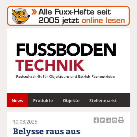
S
News
Produkte
Objekte
Stellenmarkt
u
c
h
10.03.2025
e
Ar
Ar
Ar
Ar
Ar
Belysse raus aus
ti
ti
ti
ti
ti