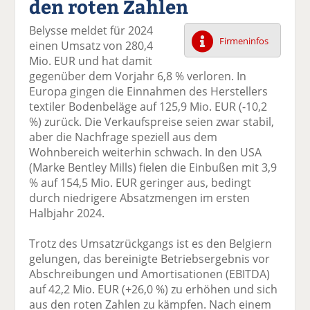
den roten Zahlen
k
k
k
k
k
el
el
el
el
el
Belysse meldet für 2024
a
t
a
p
D
Firmeninfos
einen Umsatz von 280,4
uf
wi
uf
er
ru
Mio. EUR und hat damit
F
tt
Li
E
ck
gegenüber dem Vorjahr 6,8 % verloren. In
ac
er
n
m
e
Europa gingen die Einnahmen des Herstellers
e
n
k
ai
n
textiler Bodenbeläge auf 125,9 Mio. EUR (-10,2
b
e
l
%) zurück. Die Verkaufspreise seien zwar stabil,
o
di
v
aber die Nachfrage speziell aus dem
o
n
er
Wohnbereich weiterhin schwach. In den USA
k
te
se
(Marke Bentley Mills) fielen die Einbußen mit 3,9
te
il
n
% auf 154,5 Mio. EUR geringer aus, bedingt
il
e
d
durch niedrigere Absatzmengen im ersten
e
n
e
Halbjahr 2024.
n
n
Trotz des Umsatzrückgangs ist es den Belgiern
gelungen, das bereinigte Betriebsergebnis vor
Abschreibungen und Amortisationen (EBITDA)
auf 42,2 Mio. EUR (+26,0 %) zu erhöhen und sich
aus den roten Zahlen zu kämpfen. Nach einem