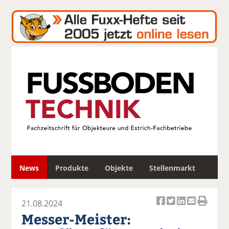
S
News
Produkte
Objekte
Stellenmarkt
u
c
h
21.08.2024
e
Ar
Ar
Ar
Ar
Ar
Messer-Meister:
ti
ti
ti
ti
ti