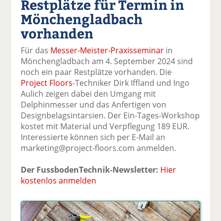
Restplätze für Termin in
k
k
k
k
k
Mönchengladbach
el
el
el
el
el
a
t
a
p
D
vorhanden
uf
wi
uf
er
ru
F
tt
Li
E
ck
Für das
Messer-Meister-Praxisseminar
in
ac
er
n
m
e
Mönchengladbach am 4. September 2024 sind
e
n
k
ai
n
noch ein paar Restplätze vorhanden. Die
b
e
l
Project Floors
-Techniker Dirk Iffland und Ingo
o
di
v
Aulich zeigen dabei den Umgang mit
o
n
er
Delphinmesser und das Anfertigen von
k
te
se
Designbelagsintarsien. Der Ein-Tages-Workshop
te
il
n
kostet mit Material und Verpflegung 189 EUR.
il
e
d
Interessierte können sich per E-Mail an
e
n
e
marketing@project-floors.com anmelden.
n
n
Der FussbodenTechnik-Newsletter:
Hier
kostenlos anmelden