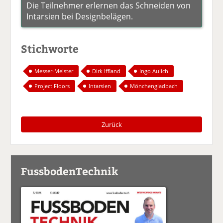
Die Teilnehmer erlernen das Schneiden von
Intarsien bei Designbelägen.
Stichworte
Messer-Meister
Dirk Iffland
Ingo Aulich
Project Floors
Intarsien
Mönchengladbach
Zurück
FussbodenTechnik