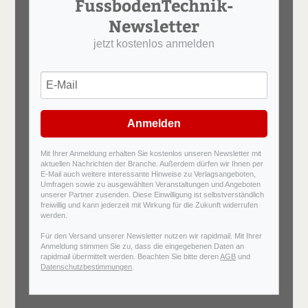
FussbodenTechnik-
Newsletter
jetzt kostenlos anmelden
Anmelden
Mit Ihrer Anmeldung erhalten Sie kostenlos unseren Newsletter mit
aktuellen Nachrichten der Branche. Außerdem dürfen wir Ihnen per
E-Mail auch weitere interessante Hinweise zu Verlagsangeboten,
Umfragen sowie zu ausgewählten Veranstaltungen und Angeboten
unserer Partner zusenden. Diese Einwilligung ist selbstverständlich
freiwillig und kann jederzeit mit Wirkung für die Zukunft widerrufen
werden.
Für den Versand unserer Newsletter nutzen wir rapidmail. Mit Ihrer
Anmeldung stimmen Sie zu, dass die eingegebenen Daten an
rapidmail übermittelt werden. Beachten Sie bitte deren
AGB
und
Datenschutzbestimmungen
.