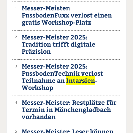
Messer-Meister:
1
FussbodenFuxx verlost einen
gratis Workshop-Platz
Messer-Meister 2025:
2
Tradition trifft digitale
Präzision
Messer-Meister 2025:
3
FussbodenTechnik verlost
Teilnahme an
Intarsien
-
Workshop
Messer-Meister: Restplätze für
4
Termin in Mönchengladbach
vorhanden
Messer-Meister: Leser können
5