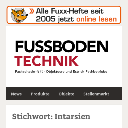
S
News
Produkte
Objekte
Stellenmarkt
u
c
h
Stichwort: Intarsien
e