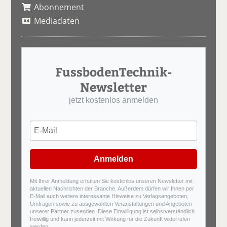
Abonnement
Mediadaten
FussbodenTechnik-
Newsletter
jetzt kostenlos anmelden
Anmelden
Mit Ihrer Anmeldung erhalten Sie kostenlos unseren Newsletter mit
aktuellen Nachrichten der Branche. Außerdem dürfen wir Ihnen per
E-Mail auch weitere interessante Hinweise zu Verlagsangeboten,
Umfragen sowie zu ausgewählten Veranstaltungen und Angeboten
unserer Partner zusenden. Diese Einwilligung ist selbstverständlich
freiwillig und kann jederzeit mit Wirkung für die Zukunft widerrufen
werden.