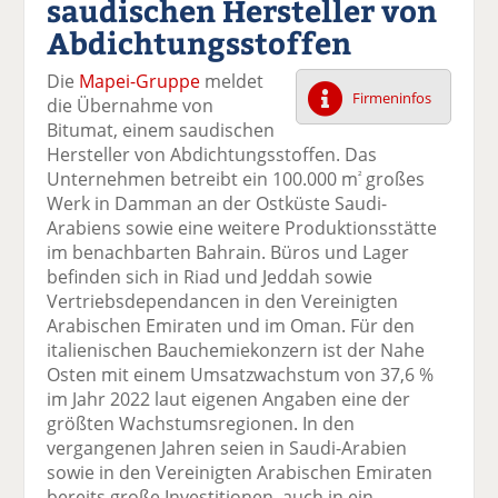
saudischen Hersteller von
k
k
k
k
k
Abdichtungsstoffen
el
el
el
el
el
a
t
a
p
D
Die
Mapei-Gruppe
meldet
uf
wi
uf
er
ru
Firmeninfos
die Übernahme von
F
tt
Li
E
ck
Bitumat, einem saudischen
ac
er
n
m
e
Hersteller von Abdichtungsstoffen. Das
e
n
k
ai
n
Unternehmen betreibt ein 100.000 m
großes
²
b
e
l
Werk in Damman an der Ostküste Saudi-
o
di
v
Arabiens sowie eine weitere Produktionsstätte
o
n
er
im benachbarten Bahrain. Büros und Lager
k
te
se
befinden sich in Riad und Jeddah sowie
te
il
n
Vertriebsdependancen in den Vereinigten
il
e
d
Arabischen Emiraten und im Oman. Für den
e
n
e
italienischen Bauchemiekonzern ist der Nahe
n
n
Osten mit einem Umsatzwachstum von 37,6 %
im Jahr 2022 laut eigenen Angaben eine der
größten Wachstumsregionen. In den
vergangenen Jahren seien in Saudi-Arabien
sowie in den Vereinigten Arabischen Emiraten
bereits große Investitionen, auch in ein