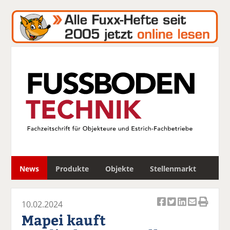
S
News
Produkte
Objekte
Stellenmarkt
u
c
h
10.02.2024
e
Ar
Ar
Ar
Ar
Ar
Mapei kauft
ti
ti
ti
ti
ti