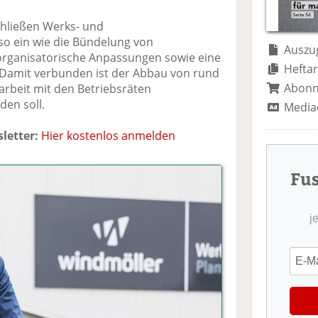
te
il
n
il
e
d
hließen Werks- und
e
n
e
o ein wie die Bündelung von
n
n
Auszug
organisatorische Anpassungen sowie eine
Heftar
 Damit verbunden ist der Abbau von rund
Abon
arbeit mit den Betriebsräten
den soll.
Media
letter:
Hier kostenlos anmelden
Fu
j