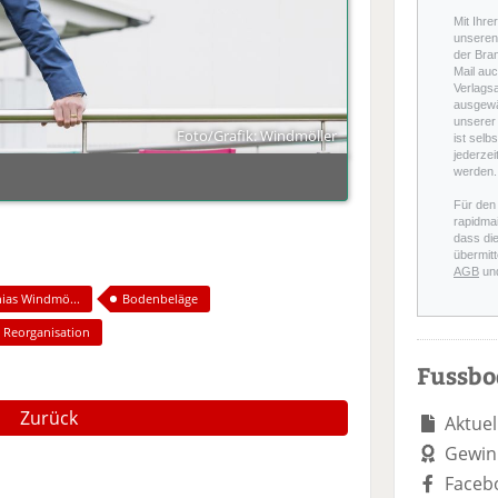
Mit Ihre
unseren 
der Bra
Mail auc
Verlags
ausgewä
unserer 
Foto/Grafik: Windmöller
ist selb
jederzei
werden.
Für den
rapidmai
dass di
übermitt
AGB
un
ias Windmö...
Bodenbeläge
Reorganisation
Fussb
Zurück
Aktuel
Gewin
Faceb