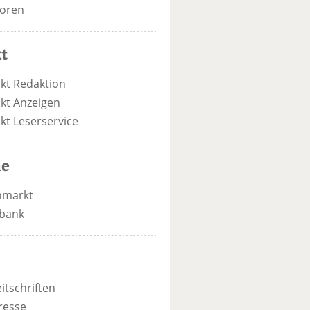
oren
t
kt Redaktion
kt Anzeigen
kt Leserservice
he
nmarkt
bank
itschriften
resse