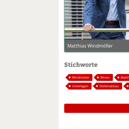
Matthias Windmöller
Stichworte
Windmöller
Wineo
Matth
Unterlagen
Stellenabbau