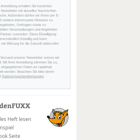
r Anmeldung erhalten Sie kostenlos
Newsletter mit aktuellen Nachrichten
nche. Außerdem dürfen wir Ihnen per E-
h weitere interessante Hinweise zu
angeboten, Umfragen sowie zu
hlten Veranstaltungen und Angeboten
Partner zusenden. Diese Einwilligung
stverständlich freiwillig und kann
t mit Wirkung für die Zukunft widerrufen
 Versand unserer Newsletter nutzen wir
l. Mit Ihrer Anmeldung stimmen Sie zu,
e eingegebenen Daten an rapidmail
elt werden. Beachten Sie bitte deren
d
Datenschutzbestimmungen
.
odenFUXX
les Heft lesen
nspiel
ook Seite