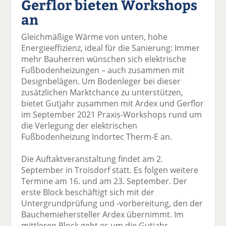
Gerflor bieten Workshops
k
k
k
k
k
an
el
el
el
el
el
a
t
a
p
D
Gleichmäßige Wärme von unten, hohe
uf
wi
uf
er
ru
Energieeffizienz, ideal für die Sanierung: Immer
F
tt
Li
E
ck
mehr Bauherren wünschen sich elektrische
ac
er
n
m
e
Fußbodenheizungen – auch zusammen mit
e
n
k
ai
n
Designbelägen. Um Bodenleger bei dieser
b
e
l
zusätzlichen Marktchance zu unterstützen,
o
di
v
bietet Gutjahr zusammen mit Ardex und Gerflor
o
n
er
im September 2021 Praxis-Workshops rund um
k
te
se
die Verlegung der elektrischen
te
il
n
Fußbodenheizung Indortec Therm-E an.
il
e
d
e
n
e
Die Auftaktveranstaltung findet am 2.
n
n
September in Troisdorf statt. Es folgen weitere
Termine am 16. und am 23. September. Der
erste Block beschäftigt sich mit der
Untergrundprüfung und -vorbereitung, den der
Bauchemiehersteller Ardex übernimmt. Im
mittleren Block geht es um die Gutjahr-