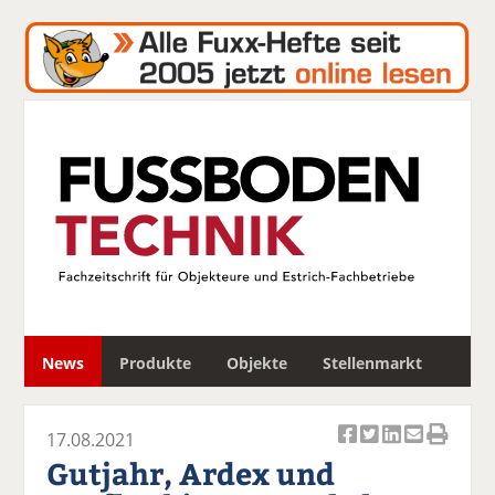
S
News
Produkte
Objekte
Stellenmarkt
u
c
h
17.08.2021
e
Ar
Ar
Ar
Ar
Ar
Gutjahr, Ardex und
ti
ti
ti
ti
ti