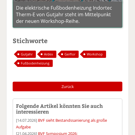
Die elektrische Fußbodenheizung Indortec
Therm-E von Gutjahr steht im Mittelpunkt
der neuen Workshop-Reihe.
Stichworte
Gutjahr
Ardex
Gerflor
Workshop
Fußbodenheizung
Zurück
Folgende Artikel könnten Sie auch
interessieren
[14.07.2026]
BVF sieht Bestandssanierung als große
Aufgabe
[21.04.2026]
BVF Symposium 2026: