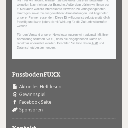
Mit Ihrer Anmeldung erhalten Sie kostenlos unseren Newsletter mit
aktuellen Nachrichten der Branche. Außerdem dürfen wir Ihnen per
E-Mail auch weitere interessante Hinweise zu Verlagsangeboten,
Umfragen sowie zu ausgewählten Veranstaltungen und Angeboten
unserer Partner zusenden. Diese Einwilligung ist selbstverständlich
freiwillig und kann jederzeit mit Wirkung für die Zukunft widerrufen
werden.
Für den Versand unserer Newsletter nutzen wir rapidmail. Mit Ihrer
Anmeldung stimmen Sie zu, dass die eingegebenen Daten an
rapidmail übermittelt werden. Beachten Sie bitte deren
AGB
und
Datenschutzbestimmungen
.
FussbodenFUXX
Aktuelles Heft lesen
Gewinnspiel
Facebook Seite
Sponsoren
Kontakt