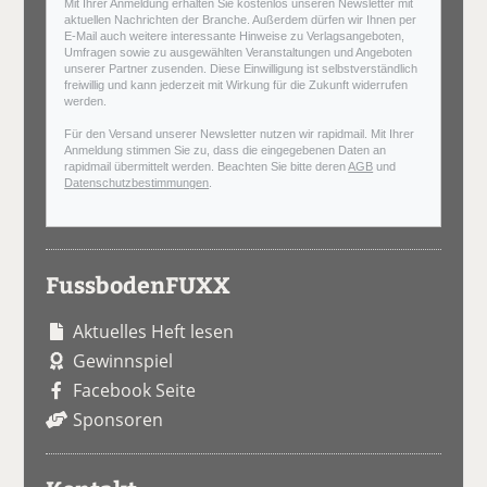
Mit Ihrer Anmeldung erhalten Sie kostenlos unseren Newsletter mit
aktuellen Nachrichten der Branche. Außerdem dürfen wir Ihnen per
E-Mail auch weitere interessante Hinweise zu Verlagsangeboten,
Umfragen sowie zu ausgewählten Veranstaltungen und Angeboten
unserer Partner zusenden. Diese Einwilligung ist selbstverständlich
freiwillig und kann jederzeit mit Wirkung für die Zukunft widerrufen
werden.
Für den Versand unserer Newsletter nutzen wir rapidmail. Mit Ihrer
Anmeldung stimmen Sie zu, dass die eingegebenen Daten an
rapidmail übermittelt werden. Beachten Sie bitte deren
AGB
und
Datenschutzbestimmungen
.
FussbodenFUXX
Aktuelles Heft lesen
Gewinnspiel
Facebook Seite
Sponsoren