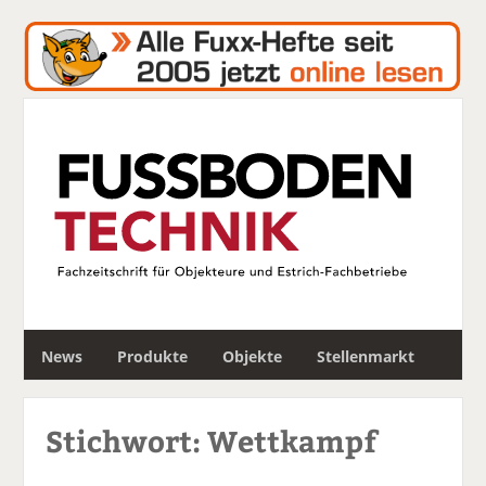
S
News
Produkte
Objekte
Stellenmarkt
u
c
h
Stichwort: Wettkampf
e