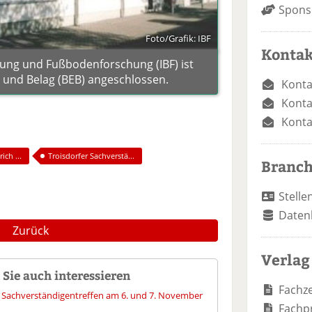
Spons
Foto/Grafik: IBF
Kontak
üfung und Fußbodenforschung (IBF) ist
und Belag (BEB) angeschlossen.
Konta
Konta
Konta
ch ...
Troisdorfer Sachverstä...
Branc
Stelle
Daten
Zurück
Verlag
Sie auch interessieren
Fachze
es Sachverständigentreffen am 6. und 7. November
Fachp