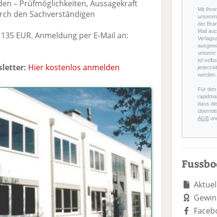
den – Prüfmöglichkeiten, Aussagekraft
Mit Ihre
rch den Sachverständigen
unseren 
der Bra
Mail auc
135 EUR. Anmeldung per E-Mail an:
Verlags
ausgewä
unserer 
ist selb
letter:
Hier kostenlos anmelden
jederzei
werden.
Für den
rapidmai
dass di
übermitt
AGB
un
Fussb
Aktuel
Gewin
Faceb