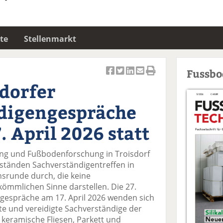
te
Stellenmarkt
Fussb
Ar
Ar
Ar
Ar
Ar
sdorfer
ti
ti
ti
ti
ti
k
k
k
k
k
digengespräche
el
el
el
el
el
a
t
a
p
D
. April 2026 statt
uf
wi
uf
er
ru
F
tt
Li
E
ck
fung und Fußbodenforschung in Troisdorf
ac
er
n
m
e
bständen Sachverständigentreffen in
e
n
k
ai
n
srunde durch, die keine
b
e
l
ömmlichen Sinne darstellen. Die 27.
o
di
v
gespräche am 17. April 2026 wenden sich
o
n
er
lte und vereidigte Sachverständige der
k
te
se
 keramische Fliesen, Parkett und