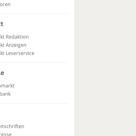
oren
t
kt Redaktion
kt Anzeigen
kt Leserservice
he
nmarkt
bank
itschriften
resse