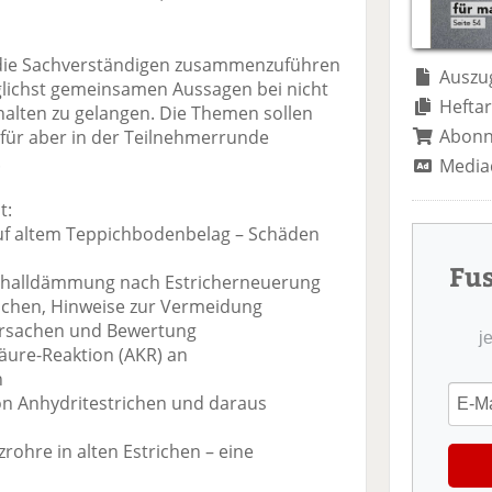
te
il
n
il
e
d
e
n
e
s, die Sachverständigen zusammenzuführen
n
n
Auszug
glichst gemeinsamen Aussagen bei nicht
Heftar
halten zu gelangen. Die Themen sollen
Abon
afür aber in der Teilnehmerrunde
.
Media
t:
 auf altem Teppichbodenbelag – Schäden
Fu
tschalldämmung nach Estricherneuerung
achen, Hinweise zur Vermeidung
Ursachen und Bewertung
j
säure-Reaktion (AKR) an
n
von Anhydritestrichen und daraus
zrohre in alten Estrichen – eine