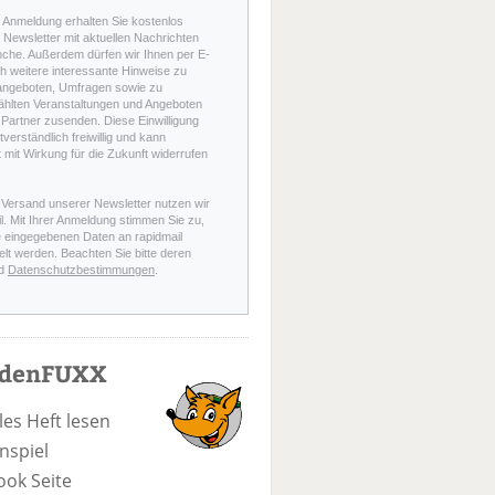
r Anmeldung erhalten Sie kostenlos
Newsletter mit aktuellen Nachrichten
nche. Außerdem dürfen wir Ihnen per E-
h weitere interessante Hinweise zu
angeboten, Umfragen sowie zu
hlten Veranstaltungen und Angeboten
Partner zusenden. Diese Einwilligung
stverständlich freiwillig und kann
t mit Wirkung für die Zukunft widerrufen
 Versand unserer Newsletter nutzen wir
l. Mit Ihrer Anmeldung stimmen Sie zu,
e eingegebenen Daten an rapidmail
elt werden. Beachten Sie bitte deren
d
Datenschutzbestimmungen
.
odenFUXX
les Heft lesen
nspiel
ook Seite