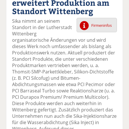
erweitert Produktion am
k
k
k
k
k
Standort Wittenberg
el
el
el
el
el
a
t
a
p
D
Sika nimmt an seinem
uf
wi
uf
er
ru
Firmeninfos
Standort in der Lutherstadt
F
tt
Li
E
ck
Wittenberg
ac
er
n
m
e
organisatorische Änderungen vor und wird
e
n
k
ai
n
dieses Werk noch umfassender als bislang als
b
e
l
Produktionswerk nutzen. Aktuell produziert der
o
di
v
Standort Produkte, die unter verschiedenen
o
n
er
Produktmarken vertrieben werden, u. a.
k
te
se
Thomsit-SMP-Parkettkleber, Silikon-Dichtstoffe
te
il
n
(z. B. PCI Silcofug) und Bitumen-
il
e
d
Abdichtungsmassen wie etwa PCI Pecimor oder
e
n
e
PCI Barraseal Turbo sowie Reaktionsharze (u. a.
n
n
PCI Durapox Premium/ Premium Multicolor).
Diese Produkte werden auch weiterhin in
Wittenberg gefertigt. Zusätzlich produziert das
Unternehmen nun auch die Sika-Injektionsharze
für die Wasserabdichtung (Sika Inject) in
Wittenberg. Aufgrund dieser