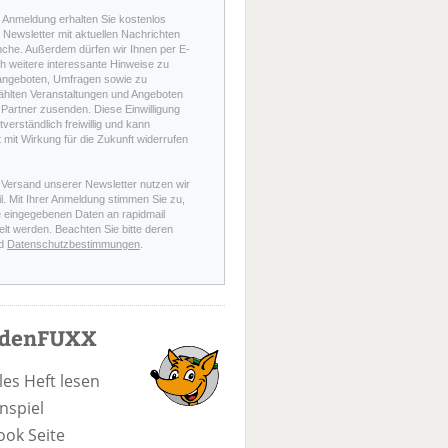
r Anmeldung erhalten Sie kostenlos
Newsletter mit aktuellen Nachrichten
nche. Außerdem dürfen wir Ihnen per E-
h weitere interessante Hinweise zu
angeboten, Umfragen sowie zu
hlten Veranstaltungen und Angeboten
Partner zusenden. Diese Einwilligung
stverständlich freiwillig und kann
t mit Wirkung für die Zukunft widerrufen
 Versand unserer Newsletter nutzen wir
l. Mit Ihrer Anmeldung stimmen Sie zu,
e eingegebenen Daten an rapidmail
elt werden. Beachten Sie bitte deren
d
Datenschutzbestimmungen
.
odenFUXX
les Heft lesen
nspiel
ook Seite