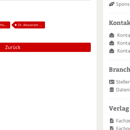
Spons
Kontak
Hü...
Dr. Alexander ...
Konta
Konta
Zurück
Konta
Branc
Stelle
Daten
Verlag
Fachze
Fachp