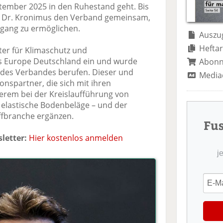
te
il
n
ptember 2025 in den Ruhestand geht. Bis
il
e
d
 Dr. Kronimus den Verband gemeinsam,
e
n
e
gang zu ermöglichen.
n
n
Auszug
Heftar
iter für Klimaschutz und
ics Europe Deutschland ein und wurde
Abon
 des Verbandes berufen. Dieser und
Media
onspartner, die sich mit ihren
erem bei der Kreislaufführung von
 elastische Bodenbeläge – und der
ffbranche ergänzen.
Fu
letter:
Hier kostenlos anmelden
j