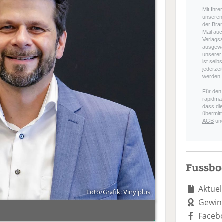
Mit Ihre
unseren 
der Bra
Mail auc
Verlags
ausgewä
unserer 
ist selb
jederzei
werden.
Für den
rapidmai
dass di
übermitt
AGB
un
Fussb
Aktuel
Foto/Grafik: Vinylplus
Gewin
Faceb