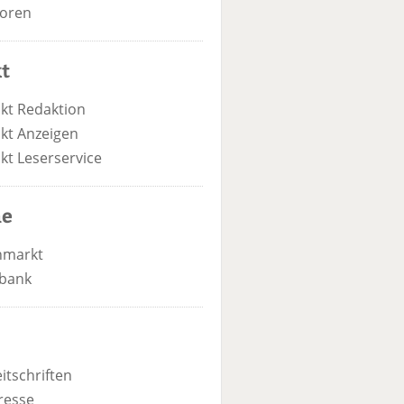
oren
t
kt Redaktion
kt Anzeigen
kt Leserservice
he
nmarkt
bank
itschriften
resse