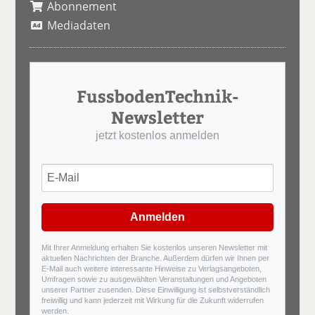
Abonnement
Mediadaten
FussbodenTechnik-
Newsletter
jetzt kostenlos anmelden
Anmelden
Mit Ihrer Anmeldung erhalten Sie kostenlos unseren Newsletter mit
aktuellen Nachrichten der Branche. Außerdem dürfen wir Ihnen per
E-Mail auch weitere interessante Hinweise zu Verlagsangeboten,
Umfragen sowie zu ausgewählten Veranstaltungen und Angeboten
unserer Partner zusenden. Diese Einwilligung ist selbstverständlich
freiwillig und kann jederzeit mit Wirkung für die Zukunft widerrufen
werden.