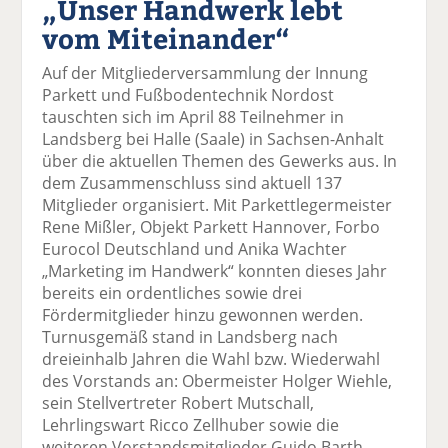
„Unser Handwerk lebt
k
k
k
k
k
vom Miteinander“
el
el
el
el
el
a
t
a
p
D
Auf der Mitgliederversammlung der Innung
uf
wi
uf
er
ru
Parkett und Fußbodentechnik Nordost
F
tt
Li
E
ck
tauschten sich im April 88 Teilnehmer in
ac
er
n
m
e
Landsberg bei Halle (Saale) in Sachsen-Anhalt
e
n
k
ai
n
über die aktuellen Themen des Gewerks aus. In
b
e
l
dem Zusammenschluss sind aktuell 137
o
di
v
Mitglieder organisiert. Mit Parkettlegermeister
o
n
er
Rene Mißler, Objekt Parkett Hannover, Forbo
k
te
se
Eurocol Deutschland und Anika Wachter
te
il
n
„Marketing im Handwerk“ konnten dieses Jahr
il
e
d
bereits ein ordentliches sowie drei
e
n
e
Fördermitglieder hinzu gewonnen werden.
n
n
Turnusgemäß stand in Landsberg nach
dreieinhalb Jahren die Wahl bzw. Wiederwahl
des Vorstands an: Obermeister Holger Wiehle,
sein Stellvertreter Robert Mutschall,
Lehrlingswart Ricco Zellhuber sowie die
weiteren Vorstandsmitglieder Guido Barth,