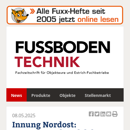
S
News
Produkte
Objekte
Stellenmarkt
u
c
h
08.05.2025
e
Ar
Ar
Ar
Ar
Ar
Innung Nordost:
ti
ti
ti
ti
ti