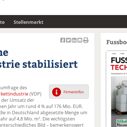
te
Stellenmarkt
Fussb
Ar
Ar
Ar
Ar
Ar
he
ti
ti
ti
ti
ti
k
k
k
k
k
rie stabilisiert
el
el
el
el
el
a
t
a
p
D
uf
wi
uf
er
ru
F
tt
Li
E
ck
tsumfrage des
ac
er
n
m
e
Firmeninfos
kettindustrie
(VDP)
e
n
k
ai
n
k der Umsatz der
b
e
l
nen Jahr um rund 4 % auf 176 Mio. EUR.
o
di
v
h die in Deutschland abgesetzte Menge um
o
n
er
hr auf 4,8 Mio. m
. Die wichtigsten
2
k
te
se
nterschiedliches Bild – bemerkenswert