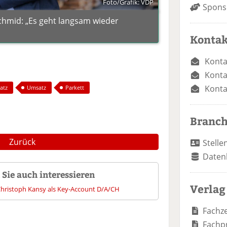
Foto/Grafik: VDP
Spons
chmid: „Es geht langsam wieder
Kontak
Konta
Konta
Konta
atz
Umsatz
Parkett
Branc
Zurück
Stelle
Daten
Sie auch interessieren
Verlag
Christoph Kansy als Key-Account D/A/CH
Fachze
Fachp