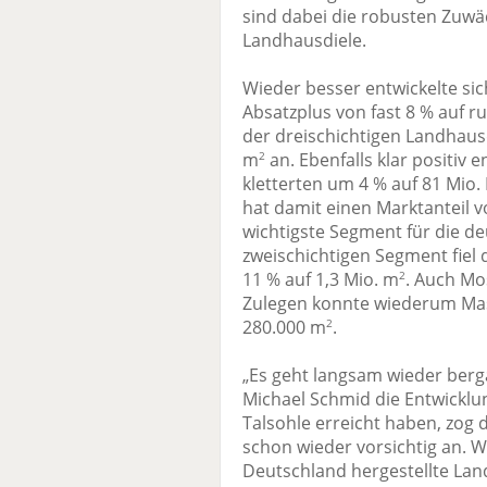
sind dabei die robusten Zuwä
Landhausdiele.
Wieder besser entwickelte sic
Absatzplus von fast 8 % auf r
der dreischichtigen Landhausd
m
an. Ebenfalls klar positiv 
2
kletterten um 4 % auf 81 Mio.
hat damit einen Marktanteil v
wichtigste Segment für die de
zweischichtigen Segment fie
11 % auf 1,3 Mio. m
. Auch Mo
2
Zulegen konnte wiederum Mass
280.000 m
.
2
„Es geht langsam wieder berg
Michael Schmid die Entwicklu
Talsohle erreicht haben, zog d
schon wieder vorsichtig an. W
Deutschland hergestellte Land