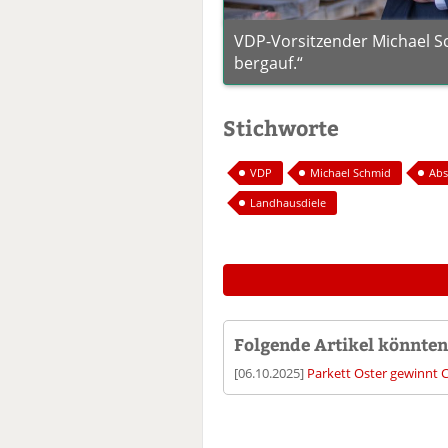
VDP-Vorsitzender Michael S
bergauf.“
Stichworte
VDP
Michael Schmid
Abs
Landhausdiele
Folgende Artikel könnten 
[06.10.2025]
Parkett Oster gewinnt 