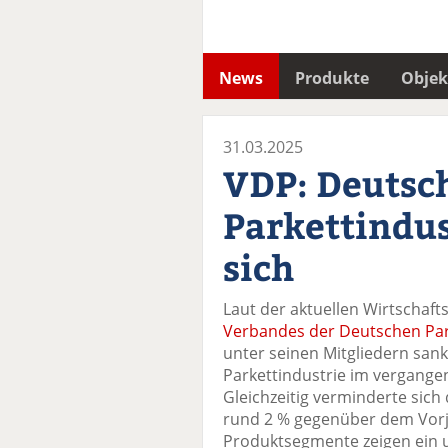
News
Produkte
Objek
31.03.2025
VDP: Deutsc
Parkettindust
sich
Laut der aktuellen Wirtschaf
Verbandes der Deutschen Par
unter seinen Mitgliedern san
Parkettindustrie im vergange
Gleichzeitig verminderte sic
rund 2 % gegenüber dem Vorja
Produktsegmente zeigen ein u