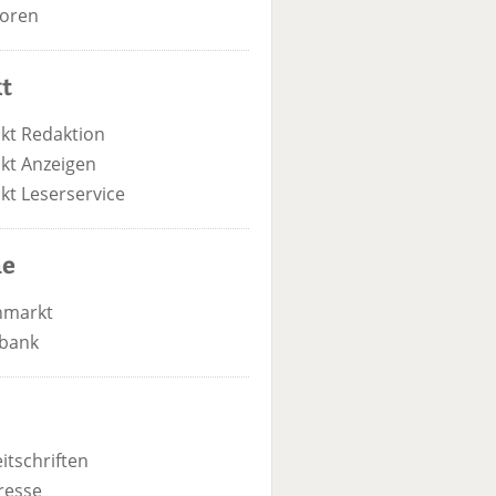
oren
t
kt Redaktion
kt Anzeigen
kt Leserservice
he
nmarkt
bank
itschriften
resse