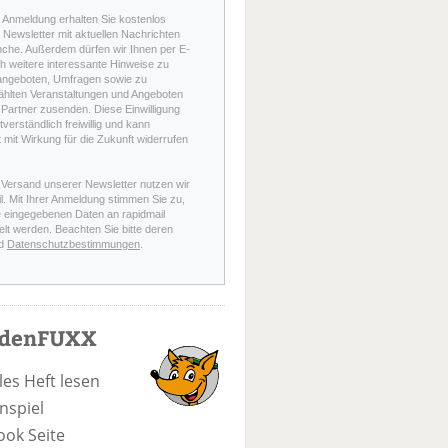
r Anmeldung erhalten Sie kostenlos
Newsletter mit aktuellen Nachrichten
nche. Außerdem dürfen wir Ihnen per E-
h weitere interessante Hinweise zu
angeboten, Umfragen sowie zu
hlten Veranstaltungen und Angeboten
Partner zusenden. Diese Einwilligung
stverständlich freiwillig und kann
t mit Wirkung für die Zukunft widerrufen
 Versand unserer Newsletter nutzen wir
l. Mit Ihrer Anmeldung stimmen Sie zu,
e eingegebenen Daten an rapidmail
elt werden. Beachten Sie bitte deren
d
Datenschutzbestimmungen
.
odenFUXX
les Heft lesen
nspiel
ook Seite