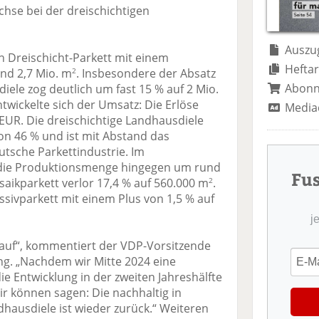
te
il
n
chse bei der dreischichtigen
il
e
d
e
n
e
n
n
Auszug
h Dreischicht-Parkett mit einem
Heftar
und 2,7 Mio. m
. Insbesondere der Absatz
2
Abon
iele zog deutlich um fast 15 % auf 2 Mio.
entwickelte sich der Umsatz: Die Erlöse
Media
 EUR. Die dreischichtige Landhausdiele
on 46 % und ist mit Abstand das
utsche Parkettindustrie. Im
l die Produktionsmenge hingegen um rund
Fu
saikparkett verlor 17,4 % auf 560.000 m
.
2
ivparkett mit einem Plus von 1,5 % auf
j
auf“, kommentiert der VDP-Vorsitzende
ng. „Nachdem wir Mitte 2024 eine
ie Entwicklung in der zweiten Jahreshälfte
ir können sagen: Die nachhaltig in
hausdiele ist wieder zurück.“ Weiteren