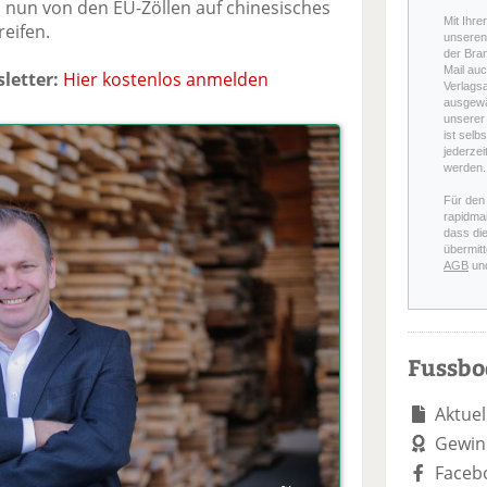
nun von den EU-Zöllen auf chinesisches
Mit Ihre
reifen.
unseren 
der Bra
Mail auc
letter:
Hier kostenlos anmelden
Verlags
ausgewä
unserer 
ist selb
jederzei
werden.
Für den
rapidmai
dass di
übermitt
AGB
un
Fussb
Aktuel
Gewin
Faceb