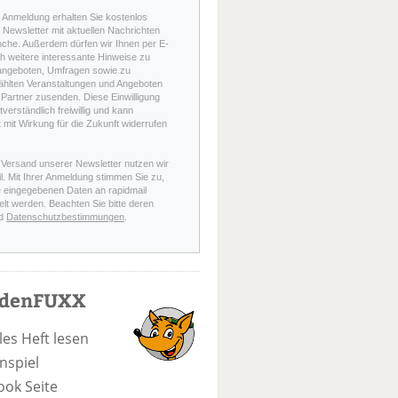
r Anmeldung erhalten Sie kostenlos
Newsletter mit aktuellen Nachrichten
nche. Außerdem dürfen wir Ihnen per E-
h weitere interessante Hinweise zu
angeboten, Umfragen sowie zu
hlten Veranstaltungen und Angeboten
Partner zusenden. Diese Einwilligung
stverständlich freiwillig und kann
t mit Wirkung für die Zukunft widerrufen
 Versand unserer Newsletter nutzen wir
l. Mit Ihrer Anmeldung stimmen Sie zu,
e eingegebenen Daten an rapidmail
elt werden. Beachten Sie bitte deren
d
Datenschutzbestimmungen
.
odenFUXX
les Heft lesen
nspiel
ook Seite