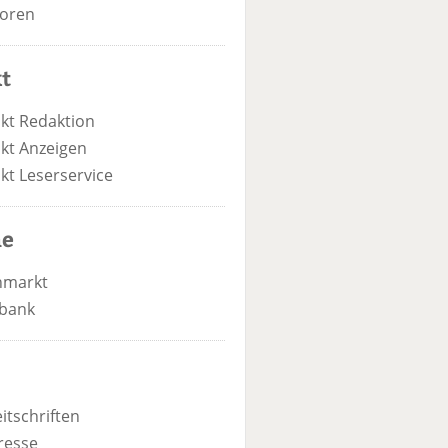
oren
t
kt Redaktion
kt Anzeigen
kt Leserservice
he
nmarkt
bank
itschriften
resse