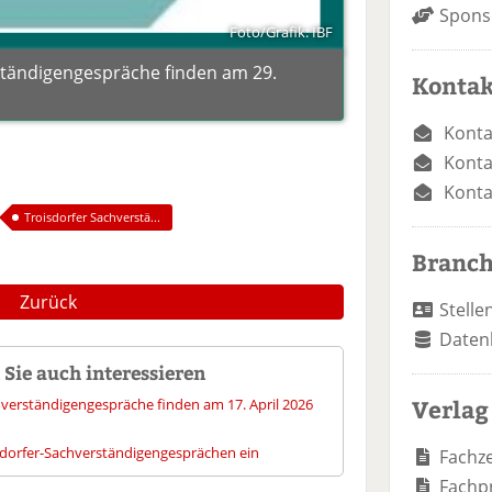
Spons
Foto/Grafik: IBF
ständigengespräche finden am 29.
Kontak
Konta
Konta
Konta
Troisdorfer Sachverstä...
Branc
Zurück
Stelle
Daten
Sie auch interessieren
Verlag
chverständigengespräche finden am 17. April 2026
isdorfer-Sachverständigengesprächen ein
Fachze
Fachp