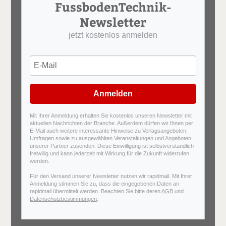
FussbodenTechnik-
Newsletter
jetzt kostenlos anmelden
Anmelden
Mit Ihrer Anmeldung erhalten Sie kostenlos unseren Newsletter mit
aktuellen Nachrichten der Branche. Außerdem dürfen wir Ihnen per
E-Mail auch weitere interessante Hinweise zu Verlagsangeboten,
Umfragen sowie zu ausgewählten Veranstaltungen und Angeboten
unserer Partner zusenden. Diese Einwilligung ist selbstverständlich
freiwillig und kann jederzeit mit Wirkung für die Zukunft widerrufen
werden.
Für den Versand unserer Newsletter nutzen wir rapidmail. Mit Ihrer
Anmeldung stimmen Sie zu, dass die eingegebenen Daten an
rapidmail übermittelt werden. Beachten Sie bitte deren
AGB
und
Datenschutzbestimmungen
.