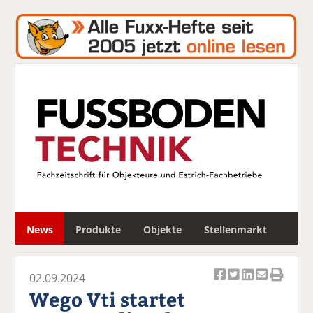
S
News
Produkte
Objekte
Stellenmarkt
u
c
h
02.09.2024
e
Ar
Ar
Ar
Ar
Ar
Wego Vti startet
ti
ti
ti
ti
ti