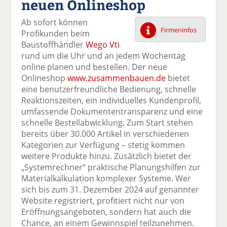
neuen Onlineshop
k
k
k
k
k
el
el
el
el
el
Ab sofort können
a
t
a
p
D
Firmeninfos
Profikunden beim
uf
wi
uf
er
ru
Baustoffhändler
Wego Vti
F
tt
Li
E
ck
rund um die Uhr und an jedem Wochentag
ac
er
n
m
e
online planen und bestellen. Der neue
e
n
k
ai
n
Onlineshop
www.zusammenbauen.de
bietet
b
e
l
eine benutzerfreundliche Bedienung, schnelle
o
di
v
Reaktionszeiten, ein individuelles Kundenprofil,
o
n
er
umfassende Dokumententransparenz und eine
k
te
se
schnelle Bestellabwicklung. Zum Start stehen
te
il
n
bereits über 30.000 Artikel in verschiedenen
il
e
d
Kategorien zur Verfügung – stetig kommen
e
n
e
weitere Produkte hinzu. Zusätzlich bietet der
n
n
„Systemrechner“ praktische Planungshilfen zur
Materialkalkulation komplexer Systeme. Wer
sich bis zum 31. Dezember 2024 auf genannter
Website registriert, profitiert nicht nur von
Eröffnungsangeboten, sondern hat auch die
Chance, an einem Gewinnspiel teilzunehmen.