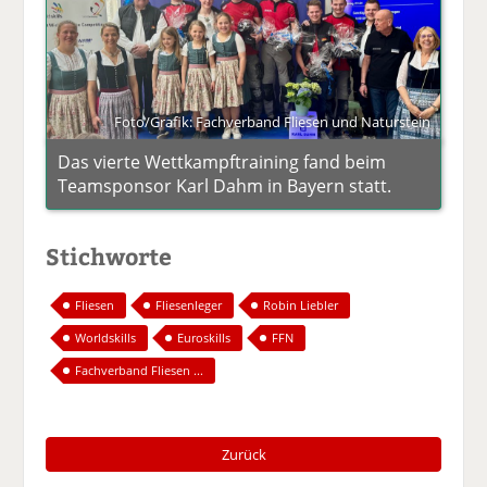
Foto/Grafik: Fachverband Fliesen und Naturstein
Das vierte Wettkampftraining fand beim
Teamsponsor Karl Dahm in Bayern statt.
Stichworte
Fliesen
Fliesenleger
Robin Liebler
Worldskills
Euroskills
FFN
Fachverband Fliesen ...
Zurück