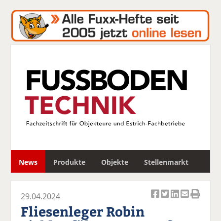
S
News
Produkte
Objekte
Stellenmarkt
u
c
h
29.04.2024
e
Ar
Ar
Ar
Ar
Ar
Fliesenleger Robin
ti
ti
ti
ti
ti