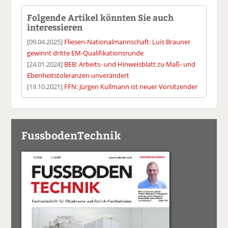
Folgende Artikel könnten Sie auch
interessieren
[09.04.2025]
Fliesen-Nationalmannschaft: Luis Brauner
gewinnt dritte EM-Qualifikationsrunde
[24.01.2024]
BEB: Arbeits- und Hinweisblatt zu Maß- und
Ebenheitstoleranzen unverändert
[19.10.2021]
FFN: Jürgen Kullmann ist neuer Vorsitzender
FussbodenTechnik