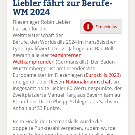
Liebler fährt zur Berufe-
k
k
k
k
k
WM 2024
el
el
el
el
el
a
t
a
p
D
Fliesenleger Robin Liebler
uf
wi
uf
er
ru
Firmeninfos
hat sich für die
F
tt
Li
E
ck
Weltmeisterschaft der
ac
er
n
m
e
Berufe, den Worldskills 2024 im französischen
e
n
k
ai
n
Lyon, qualifiziert: Der 21-Jährige aus Bad Boll
b
e
l
gewann alle vier
teaminternen
o
di
v
Wettkampfrunden
(Germanskills). Der Baden-
o
n
er
Württemberger ist amtierender Vize-
k
te
se
Europameister im Fliesenlegen (
Euroskills 2023
)
te
il
n
und gehört der
Fliesen-Nationalmannschaft
an.
il
e
d
Insgesamt holte Liebler 80 Wertungspunkte, der
e
n
e
Zweitplatzierte Manuel Karg aus Bayern kam auf
n
n
61 und der Dritte Philipp Schlegel aus Sachsen-
Anhalt auf 53 Punkte.
Beim Finale der Germanskills wurde die
doppelte Punktezahl vergeben, zudem wurde
jedem Teilnehmer das schlechteste aller vier