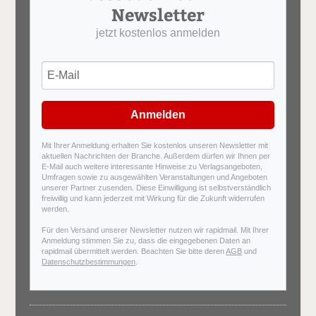
Newsletter
jetzt kostenlos anmelden
Anmelden
Mit Ihrer Anmeldung erhalten Sie kostenlos unseren Newsletter mit
aktuellen Nachrichten der Branche. Außerdem dürfen wir Ihnen per
E-Mail auch weitere interessante Hinweise zu Verlagsangeboten,
Umfragen sowie zu ausgewählten Veranstaltungen und Angeboten
unserer Partner zusenden. Diese Einwilligung ist selbstverständlich
freiwillig und kann jederzeit mit Wirkung für die Zukunft widerrufen
werden.
Für den Versand unserer Newsletter nutzen wir rapidmail. Mit Ihrer
Anmeldung stimmen Sie zu, dass die eingegebenen Daten an
rapidmail übermittelt werden. Beachten Sie bitte deren
AGB
und
Datenschutzbestimmungen
.