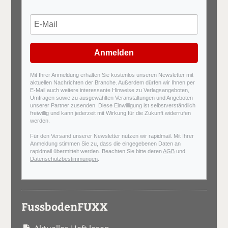
Anmelden
Mit Ihrer Anmeldung erhalten Sie kostenlos unseren Newsletter mit
aktuellen Nachrichten der Branche. Außerdem dürfen wir Ihnen per
E-Mail auch weitere interessante Hinweise zu Verlagsangeboten,
Umfragen sowie zu ausgewählten Veranstaltungen und Angeboten
unserer Partner zusenden. Diese Einwilligung ist selbstverständlich
freiwillig und kann jederzeit mit Wirkung für die Zukunft widerrufen
werden.
Für den Versand unserer Newsletter nutzen wir rapidmail. Mit Ihrer
Anmeldung stimmen Sie zu, dass die eingegebenen Daten an
rapidmail übermittelt werden. Beachten Sie bitte deren
AGB
und
Datenschutzbestimmungen
.
FussbodenFUXX