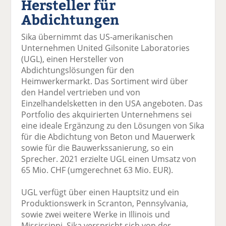
Hersteller für
k
k
k
k
k
Abdichtungen
el
el
el
el
el
a
t
a
p
D
Sika übernimmt das US-amerikanischen
uf
wi
uf
er
ru
Unternehmen United Gilsonite Laboratories
F
tt
Li
E
ck
(UGL), einen Hersteller von
ac
er
n
m
e
Abdichtungslösungen für den
e
n
k
ai
n
Heimwerkermarkt. Das Sortiment wird über
b
e
l
den Handel vertrieben und von
o
di
v
Einzelhandelsketten in den USA angeboten. Das
o
n
er
Portfolio des akquirierten Unternehmens sei
k
te
se
eine ideale Ergänzung zu den Lösungen von Sika
te
il
n
für die Abdichtung von Beton und Mauerwerk
il
e
d
sowie für die Bauwerkssanierung, so ein
e
n
e
Sprecher. 2021 erzielte UGL einen Umsatz von
n
n
65 Mio. CHF (umgerechnet 63 Mio. EUR).
UGL verfügt über einen Hauptsitz und ein
Produktionswerk in Scranton, Pennsylvania,
sowie zwei weitere Werke in Illinois und
Mississippi. Sika verspricht sich von der