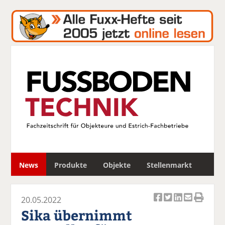
S
News
Produkte
Objekte
Stellenmarkt
u
c
h
20.05.2022
e
Ar
Ar
Ar
Ar
Ar
Sika übernimmt
ti
ti
ti
ti
ti