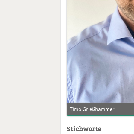
Timo Grießhammer
Stichworte