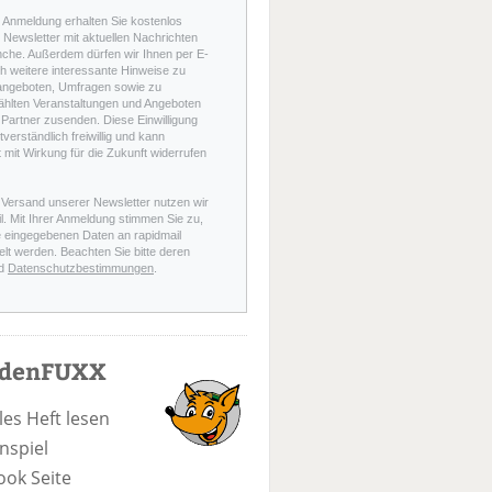
r Anmeldung erhalten Sie kostenlos
Newsletter mit aktuellen Nachrichten
nche. Außerdem dürfen wir Ihnen per E-
h weitere interessante Hinweise zu
angeboten, Umfragen sowie zu
hlten Veranstaltungen und Angeboten
Partner zusenden. Diese Einwilligung
stverständlich freiwillig und kann
t mit Wirkung für die Zukunft widerrufen
 Versand unserer Newsletter nutzen wir
l. Mit Ihrer Anmeldung stimmen Sie zu,
e eingegebenen Daten an rapidmail
elt werden. Beachten Sie bitte deren
d
Datenschutzbestimmungen
.
odenFUXX
les Heft lesen
nspiel
ook Seite