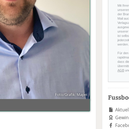
Mit Ihre
unseren 
der Bra
Mail auc
Verlags
ausgewä
unserer 
ist selb
jederzei
werden.
Für den
rapidmai
dass di
übermitt
AGB
un
Foto/Grafik: Mapei
Fussb
Aktuel
Gewin
Faceb