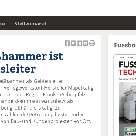
te
Stellenmarkt
Fussb
Ar
Ar
Ar
Ar
Ar
ßhammer ist
ti
ti
ti
ti
ti
k
k
k
k
k
sleiter
el
el
el
el
el
a
t
a
p
D
ießhammer als Gebietsleiter
uf
wi
uf
er
ru
 Verlegewerkstoff-Hersteller Mapei tätig.
F
tt
Li
E
ck
team in der Region Franken/Oberpfalz.
ac
er
n
m
e
lhandelskaufmann war zuletzt als
e
n
k
ai
n
rbengroßhändlers tätig. Zu
b
e
l
 zählen die Betreuung bestehender
o
di
v
 von Bau- und Kundenprojekten vor Ort.
o
n
er
k
te
se