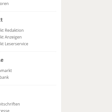
oren
t
kt Redaktion
kt Anzeigen
kt Leserservice
he
nmarkt
bank
itschriften
resse