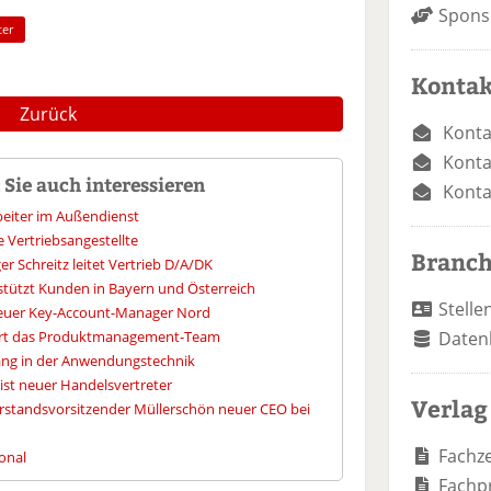
Spons
ter
Kontak
Zurück
Konta
Konta
Sie auch interessieren
Konta
beiter im Außendienst
e Vertriebsangestellte
Branc
r Schreitz leitet Vertrieb D/A/DK
tützt Kunden in Bayern und Österreich
Stelle
 neuer Key-Account-Manager Nord
tert das Produktmanagement-Team
Daten
ng in der Anwendungstechnik
ist neuer Handelsvertreter
Verlag
orstandsvorsitzender Müllerschön neuer CEO bei
Fachze
sonal
Fachp