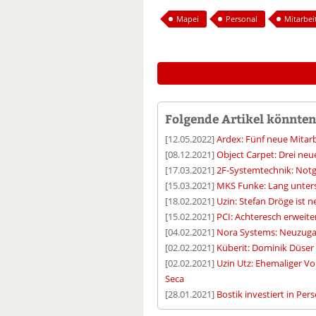
Mapei
Personal
Mitarbei
Folgende Artikel könnten 
[12.05.2022]
Ardex: Fünf neue Mitar
[08.12.2021]
Object Carpet: Drei neu
[17.03.2021]
2F-Systemtechnik: Notge
[15.03.2021]
MKS Funke: Lang unters
[18.02.2021]
Uzin: Stefan Dröge ist
[15.02.2021]
PCI: Achteresch erwei
[04.02.2021]
Nora Systems: Neuzuga
[02.02.2021]
Küberit: Dominik Düser 
[02.02.2021]
Uzin Utz: Ehemaliger V
Seca
[28.01.2021]
Bostik investiert in Per