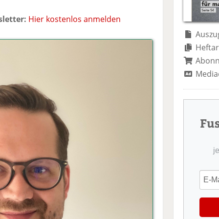
te
il
n
il
e
d
letter:
Hier kostenlos anmelden
e
n
e
n
n
Auszug
Heftar
Abon
Media
Fu
j