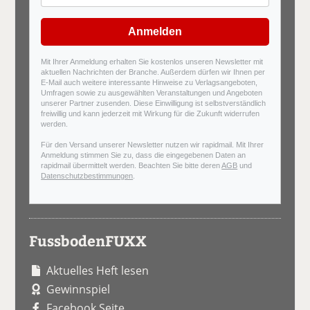
Anmelden
Mit Ihrer Anmeldung erhalten Sie kostenlos unseren Newsletter mit
aktuellen Nachrichten der Branche. Außerdem dürfen wir Ihnen per
E-Mail auch weitere interessante Hinweise zu Verlagsangeboten,
Umfragen sowie zu ausgewählten Veranstaltungen und Angeboten
unserer Partner zusenden. Diese Einwilligung ist selbstverständlich
freiwillig und kann jederzeit mit Wirkung für die Zukunft widerrufen
werden.
Für den Versand unserer Newsletter nutzen wir rapidmail. Mit Ihrer
Anmeldung stimmen Sie zu, dass die eingegebenen Daten an
rapidmail übermittelt werden. Beachten Sie bitte deren
AGB
und
Datenschutzbestimmungen
.
FussbodenFUXX
Aktuelles Heft lesen
Gewinnspiel
Facebook Seite