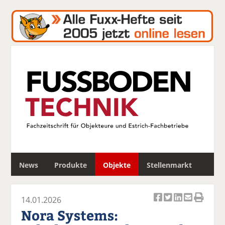
S
News
Produkte
Objekte
Stellenmarkt
u
c
h
14.01.2026
e
Ar
Ar
Ar
Ar
Ar
Nora Systems:
ti
ti
ti
ti
ti