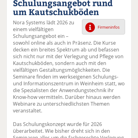
Schulungsangebot rund
k
k
k
k
k
um Kautschukböden
el
el
el
el
el
a
t
a
p
D
Nora Systems lädt 2026 zu
uf
wi
uf
er
ru
Firmeninfos
einem vielfältigen
F
tt
Li
E
ck
Schulungsangebot ein –
ac
er
n
m
e
sowohl online als auch in Präsenz. Die Kurse
e
n
k
ai
n
decken ein breites Spektrum ab und befassen
b
e
l
sich nicht nur mit der Verlegung und Pflege von
o
di
v
Kautschukböden, sondern auch mit den
o
n
er
vielfältigen Gestaltungsmöglichkeiten. Die
k
te
se
Seminare finden im werkseigenen Schulungs-
te
il
n
und Informationszentrum in Weinheim statt, wo
il
e
d
die Spezialisten der Anwendungstechnik ihr
e
n
e
Know-how vermitteln. Darüber hinaus werden
n
n
Webinare zu unterschiedlichsten Themen
veranstaltet.
Das Schulungskonzept wurde für 2026
überarbeitet. Wie bisher dreht sich in den
Seminaren alles um die fachgerechte Verlegung