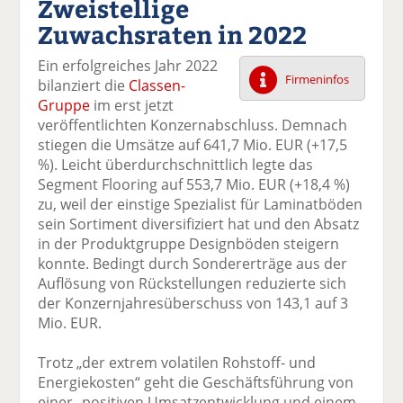
Zweistellige
k
k
k
k
k
Zuwachsraten in 2022
el
el
el
el
el
a
t
a
p
D
Ein erfolgreiches Jahr 2022
uf
wi
uf
er
ru
Firmeninfos
bilanziert die
Classen-
F
tt
Li
E
ck
Gruppe
im erst jetzt
ac
er
n
m
e
veröffentlichten Konzernabschluss. Demnach
e
n
k
ai
n
stiegen die Umsätze auf 641,7 Mio. EUR (+17,5
b
e
l
%). Leicht überdurchschnittlich legte das
o
di
v
Segment Flooring auf 553,7 Mio. EUR (+18,4 %)
o
n
er
zu, weil der einstige Spezialist für Laminatböden
k
te
se
sein Sortiment diversifiziert hat und den Absatz
te
il
n
in der Produktgruppe Designböden steigern
il
e
d
konnte. Bedingt durch Sondererträge aus der
e
n
e
Auflösung von Rückstellungen reduzierte sich
n
n
der Konzernjahresüberschuss von 143,1 auf 3
Mio. EUR.
Trotz „der extrem volatilen Rohstoff- und
Energiekosten“ geht die Geschäftsführung von
einer „positiven Umsatzentwicklung und einem