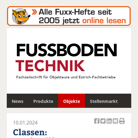
S
News
Produkte
Objekte
Stellenmarkt
u
c
h
10.01.2024
e
Ar
Ar
Ar
Ar
Ar
Classen:
ti
ti
ti
ti
ti