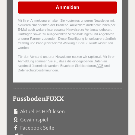
Anmelden
Mit Ihrer Anmeldung erhalten Sie kostenlos unseren Newsletter mit
aktuellen Nachrichten der Branche. Außerdem dürfen wir Ihnen per
E-Mail auch weitere interessante Hinweise zu Verlagsangeboten,
Umfragen sowie zu ausgewählten Veranstaltungen und Angeboten
unserer Partner zusenden. Diese Einwilligung ist selbstverständlich
freiwillig und kann jederzeit mit Wirkung für die Zukunft widerrufen
werden.
Für den Versand unserer Newsletter nutzen wir rapidmail. Mit Ihrer
Anmeldung stimmen Sie zu, dass die eingegebenen Daten an
rapidmail übermittelt werden. Beachten Sie bitte deren
AGB
und
Datenschutzbestimmungen
.
FussbodenFUXX
Aktuelles Heft lesen
Gewinnspiel
Facebook Seite