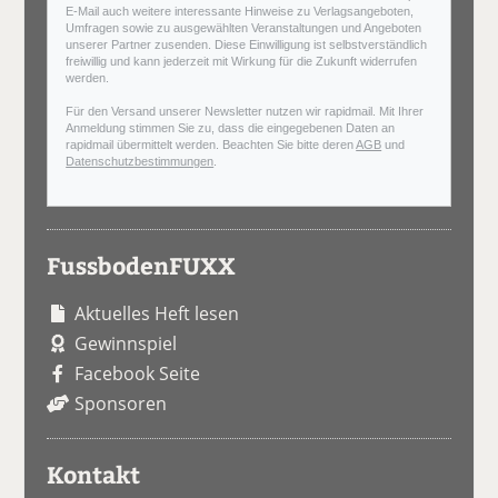
E-Mail auch weitere interessante Hinweise zu Verlagsangeboten,
Umfragen sowie zu ausgewählten Veranstaltungen und Angeboten
unserer Partner zusenden. Diese Einwilligung ist selbstverständlich
freiwillig und kann jederzeit mit Wirkung für die Zukunft widerrufen
werden.
Für den Versand unserer Newsletter nutzen wir rapidmail. Mit Ihrer
Anmeldung stimmen Sie zu, dass die eingegebenen Daten an
rapidmail übermittelt werden. Beachten Sie bitte deren
AGB
und
Datenschutzbestimmungen
.
FussbodenFUXX
Aktuelles Heft lesen
Gewinnspiel
Facebook Seite
Sponsoren
Kontakt