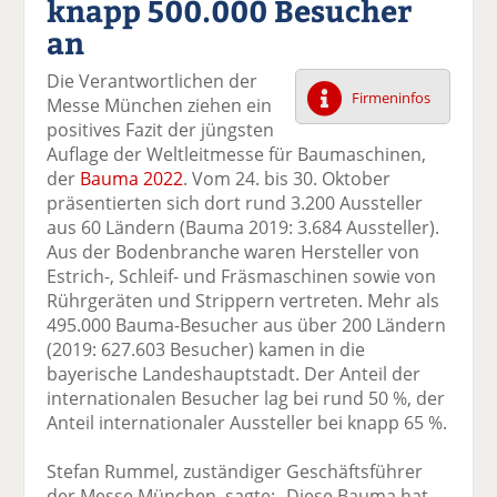
knapp 500.000 Besucher
k
k
k
k
k
an
el
el
el
el
el
a
t
a
p
D
Die Verantwortlichen der
uf
wi
uf
er
ru
Firmeninfos
Messe München ziehen ein
F
tt
Li
E
ck
positives Fazit der jüngsten
ac
er
n
m
e
Auflage der Weltleitmesse für Baumaschinen,
e
n
k
ai
n
der
Bauma 2022
. Vom 24. bis 30. Oktober
b
e
l
präsentierten sich dort rund 3.200 Aussteller
o
di
v
aus 60 Ländern (Bauma 2019: 3.684 Aussteller).
o
n
er
Aus der Bodenbranche waren Hersteller von
k
te
se
Estrich-, Schleif- und Fräsmaschinen sowie von
te
il
n
Rührgeräten und Strippern vertreten. Mehr als
il
e
d
495.000 Bauma-Besucher aus über 200 Ländern
e
n
e
(2019: 627.603 Besucher) kamen in die
n
n
bayerische Landeshauptstadt. Der Anteil der
internationalen Besucher lag bei rund 50 %, der
Anteil internationaler Aussteller bei knapp 65 %.
Stefan Rummel, zuständiger Geschäftsführer
der Messe München, sagte: „Diese Bauma hat