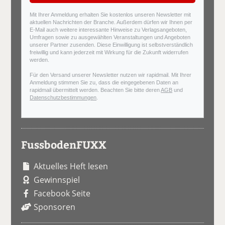
Mit Ihrer Anmeldung erhalten Sie kostenlos unseren Newsletter mit
aktuellen Nachrichten der Branche. Außerdem dürfen wir Ihnen per
E-Mail auch weitere interessante Hinweise zu Verlagsangeboten,
Umfragen sowie zu ausgewählten Veranstaltungen und Angeboten
unserer Partner zusenden. Diese Einwilligung ist selbstverständlich
freiwillig und kann jederzeit mit Wirkung für die Zukunft widerrufen
werden.
Für den Versand unserer Newsletter nutzen wir rapidmail. Mit Ihrer
Anmeldung stimmen Sie zu, dass die eingegebenen Daten an
rapidmail übermittelt werden. Beachten Sie bitte deren
AGB
und
Datenschutzbestimmungen
.
FussbodenFUXX
Aktuelles Heft lesen
Gewinnspiel
Facebook Seite
Sponsoren