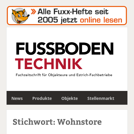
S
News
Produkte
Objekte
Stellenmarkt
u
c
h
Stichwort: Wohnstore
e